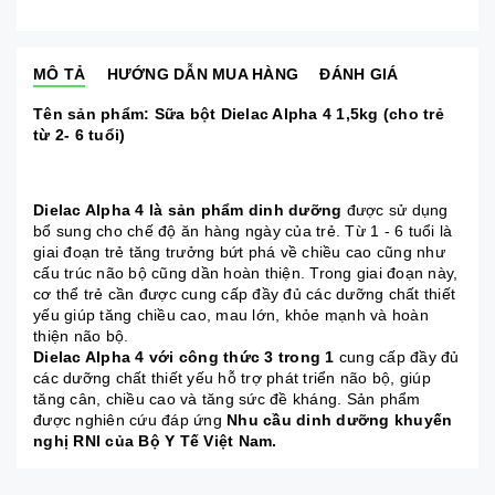
MÔ TẢ
HƯỚNG DẪN MUA HÀNG
ĐÁNH GIÁ
Tên sản phẩm: Sữa bột Dielac Alpha 4 1,5kg (cho trẻ
từ 2- 6 tuổi)
Dielac Alpha 4 là sản phẩm dinh dưỡng
được sử dụng
bổ sung cho chế độ ăn hàng ngày của trẻ. Từ 1 - 6 tuổi là
giai đoạn trẻ tăng trưởng bứt phá về chiều cao cũng như
cấu trúc não bộ cũng dần hoàn thiện. Trong giai đoạn này,
cơ thể trẻ cần được cung cấp đầy đủ các dưỡng chất thiết
yếu giúp tăng chiều cao, mau lớn, khỏe mạnh và hoàn
thiện não bộ.
Dielac Alpha 4 với công thức 3 trong 1
cung cấp đầy đủ
các dưỡng chất thiết yếu hỗ trợ phát triển não bộ, giúp
tăng cân, chiều cao và tăng sức đề kháng. Sản phẩm
được nghiên cứu đáp ứng
Nhu cầu dinh dưỡng khuyến
nghị RNI của Bộ Y Tế Việt Nam.