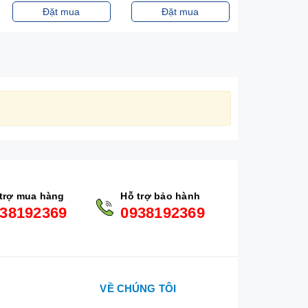
Đặt mua
Đặt mua
Đặt m
trợ mua hàng
Hỗ trợ bảo hành
38192369
0938192369
VỀ CHÚNG TÔI