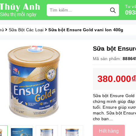
Tư vấ
093
hủ
Sữa Bột Các Loại
Sữa bột Ensure Gold vani lon 400g
Sữa bột Ensur
Mã sản phẩm:
88864
380.000₫
Sữa bột Ensure Gold 
chứng minh giúp đáp
tuổi. Ensure giúp xươ
mạch. Sữa bột Ensur
cho bạn...
Hết hàng