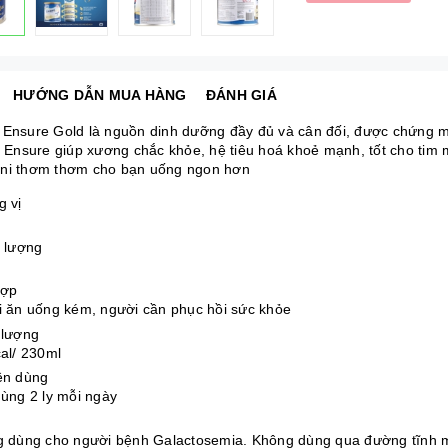
HƯỚNG DẪN MUA HÀNG
ĐÁNH GIÁ
 Ensure Gold là nguồn dinh dưỡng đầy đủ và cân đối, được chứng 
i. Ensure giúp xương chắc khỏe, hệ tiêu hoá khoẻ mạnh, tốt cho ti
ni thơm thơm cho bạn uống ngon hơn
g vị
g lượng
hợp
 ăn uống kém, người cần phục hồi sức khỏe
 lượng
al/ 230ml
ên dùng
ùng 2 ly mỗi ngày
ý
 dùng cho người bệnh Galactosemia. Không dùng qua đường tĩnh mạ