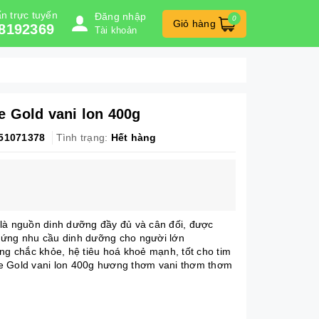
n trực tuyến
Đăng nhập
0
Giỏ hàng
8192369
Tài khoản
e Gold vani lon 400g
51071378
Tình trạng:
Hết hàng
là nguồn dinh dưỡng đầy đủ và cân đối, được
 ứng nhu cầu dinh dưỡng cho người lớn
ng chắc khỏe, hệ tiêu hoá khoẻ mạnh, tốt cho tim
e Gold vani lon 400g hương thơm vani thơm thơm