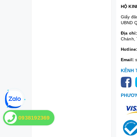
HỘ KIN
Giấy đă
UBND Q
Địa chỉ
Chánh, 
Hotline
Email:
KÊNH 
PHƯƠN
0938192369