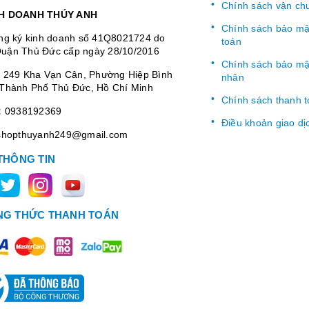
Chính sách vận ch
H DOANH THÚY ANH
Chính sách bảo mật
ng ký kinh doanh số 41Q8021724 do
toán
uận Thủ Đức cấp ngày 28/10/2016
Chính sách bảo mật
:
249 Kha Vạn Cân, Phường Hiệp Bình
nhân
Thành Phố Thủ Đức, Hồ Chí Minh
Chính sách thanh 
:
0938192369
Điều khoản giao dị
shopthuyanh249@gmail.com
THÔNG TIN
G THỨC THANH TOÁN