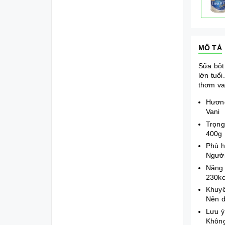
MÔ TẢ
Sữa bột
lớn tuổ
thơm va
Hươn
Vani
Trọn
400g
Phù 
Người
Năng
230kc
Khuy
Nên d
Lưu 
Không