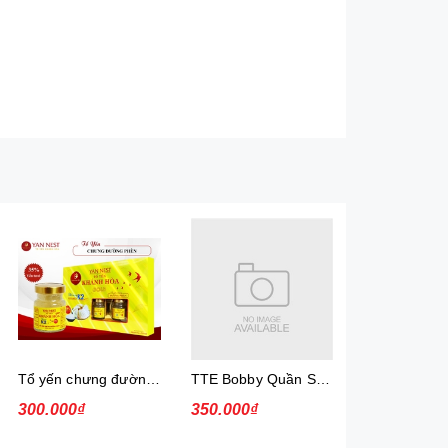
Tổ yến chưng đường phèn, 35%, hộp
TTE Bobby Quần SKT XXL68 - 2507F
300.000₫
350.000₫
465.000₫