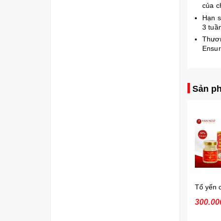
của c
Hạn 
3 tuầ
Thươ
Ensur
Sản ph
SỮA BỘT VINAMILK DIELAC ALPHA GOLD 3 1.4 kg
440.000₫
300.00