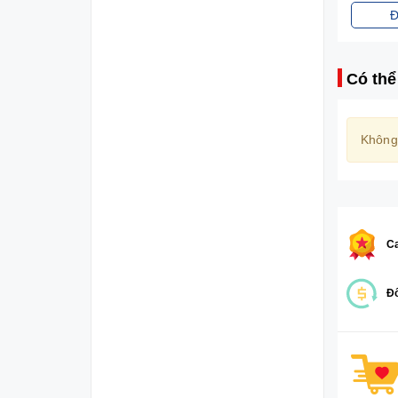
Đặt mua
Đ
Có thể
Không
Ca
Đổ