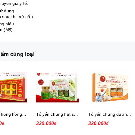
huyên gia y tế.
sử dụng
n sau khi mở nắp
ng hiệu
e (Mỹ)
ẩm cùng loại
Tổ yến chưng hồng sâm, 30%, hộp
Tổ yến chưng hạt sen, 35%, hộp
Tổ yến chưng đường isomalt, 35%, hộp
0₫
320.000₫
320.000₫