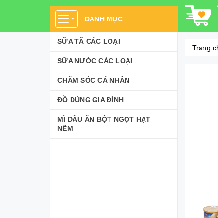
DANH MỤC
SỮA TÃ CÁC LOẠI
Trang c
SỮA NƯỚC CÁC LOẠI
CHĂM SÓC CÁ NHÂN
ĐỒ DÙNG GIA ĐÌNH
MÌ DẦU ĂN BỘT NGỌT HẠT
NÊM