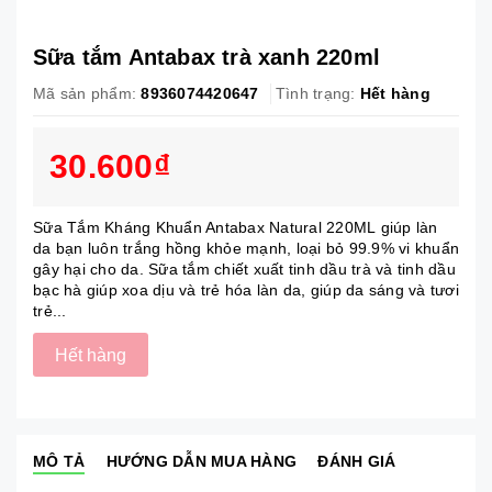
Sữa tắm Antabax trà xanh 220ml
Mã sản phẩm:
8936074420647
Tình trạng:
Hết hàng
30.600₫
Sữa Tắm Kháng Khuẩn Antabax Natural 220ML giúp làn
da bạn luôn trắng hồng khỏe mạnh, loại bỏ 99.9% vi khuẩn
gây hại cho da. Sữa tắm chiết xuất tinh dầu trà và tinh dầu
bạc hà giúp xoa dịu và trẻ hóa làn da, giúp da sáng và tươi
trẻ...
Hết hàng
MÔ TẢ
HƯỚNG DẪN MUA HÀNG
ĐÁNH GIÁ