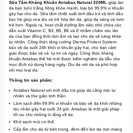
Sữa Tắm Kháng Khuẩn Antabax Natural 220ML
giúp làn
da bạn luôn trắng hồng khỏe mạnh, loại bỏ 99.9% vi khuẩn
gây hại cho da. Sữa tắm chiết xuất tinh dầu trà và tinh dầu
bạc hà giúp xoa dịu và trẻ hóa làn da, giúp da sáng và tươi
trẻ hơn. Ngoài ra, hoạt chất dưỡng ẩm siêu nhỏ chứa các
dẫn xuất Vitamin C, B3, B5, B6 và E nhằm chăm sóc làn
da của bạn đồng thời làm ẩm và tạo cho da vẻ sáng khỏe
tự nhiên. Công thức tăng cường Derma Protect System
bảo vệ da suốt 24h khỏi vi khuẩn gây hại, cho bạn cảm
giác được bảo vệ và tự tin cả ngày. Công thức kháng
khuẩn Antabax thế hệ mới được kiểm nghiệm da liễu cho
mục đích sử dụng hàng ngày. Dịu dẹ với da và phù hợp
với mọi loại da.
Thông tin sản phẩm:
Antabax Natural với tinh dầu trà giúp da căng mịn tự
nhiên và thư giãn tinh thần.
Làm sạch đến 99.9% vi khuẩn và bảo vệ da khỏi những
tác nhân gây hại suốt 24 giờ, Antabax là một giải pháp
tối ưu cho những lo lắng về da.
Khử sạch mùi cơ thể.
Cấp ẩm cho da từ bên trong, đem đến làn da mịn màng