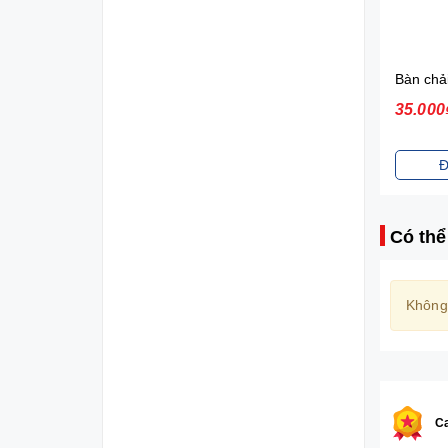
Diana Sensi Bvs Ban Đêm Có Cánh 3 Miếng 35cm
21.000₫
35.000
Đặt mua
Đ
Có thể
Không
Ca