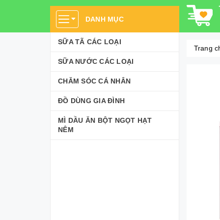
DANH MỤC
SỮA TÃ CÁC LOẠI
Trang c
SỮA NƯỚC CÁC LOẠI
CHĂM SÓC CÁ NHÂN
ĐỒ DÙNG GIA ĐÌNH
MÌ DẦU ĂN BỘT NGỌT HẠT
NÊM