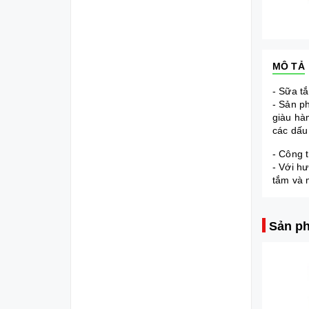
MÔ TẢ
- Sữa t
- Sản p
giàu hà
các dấu
- Công 
- Với h
tắm và 
Sản ph