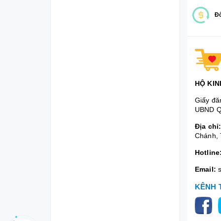
Đổ
HỘ KIN
Giấy đă
UBND Q
Địa chỉ
Chánh, 
Hotline
Email:
KÊNH 