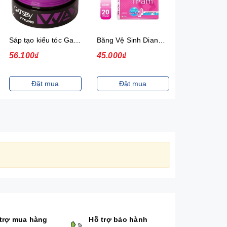
Sáp tạo kiểu tóc Gatsby Solid Mohawk Ultimate & Shaggy 75g
Băng Vệ Sinh Diana Siêu Thấm Siêu Mỏng Cánh Gói 20 Miếng
56.100₫
45.000₫
20.000₫
Đặt mua
Đặt mua
Đặt m
trợ mua hàng
Hỗ trợ bảo hành