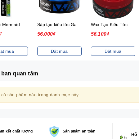
Bàn chải Mermaid Charcoal Gold
Sáp tạo kiểu tóc Gatsby Messi Layer Hard & Free 75g
Wax Tạo Kiểu Tóc 75G Gatsby Power & Spiky
₫
56.000₫
56.100₫
ặt mua
Đặt mua
Đặt mua
 bạn quan tâm
 có sản phẩm nào trong danh mục này.
m kết chất lượng
Sản phẩm an toàn
Hỗ 