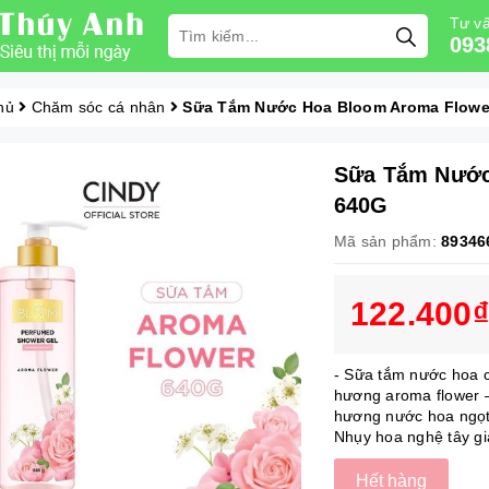
Tư vấ
093
hủ
Chăm sóc cá nhân
Sữa Tắm Nước Hoa Bloom Aroma Flowe
Sữa Tắm Nước
640G
Mã sản phẩm:
89346
122.400₫
- Sữa tắm nước hoa c
hương aroma flower –
hương nước hoa ngọt 
Nhụy hoa nghệ tây gi
Hết hàng