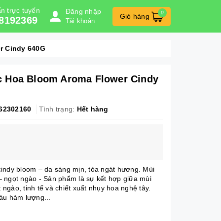
n trực tuyến
Đăng nhập
0
Giỏ hàng
8192369
Tài khoản
r Cindy 640G
 Hoa Bloom Aroma Flower Cindy
62302160
Tình trạng:
Hết hàng
indy bloom – da sáng mịn, tỏa ngát hương. Mùi
 ngọt ngào - Sản phẩm là sự kết hợp giữa mùi
ngào, tinh tế và chiết xuất nhụy hoa nghệ tây.
àu hàm lượng...