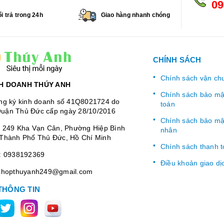
09
i trả trong 24h
Giao hàng nhanh chóng
CHÍNH SÁCH
Chính sách vận ch
H DOANH THÚY ANH
Chính sách bảo mật
ng ký kinh doanh số 41Q8021724 do
toán
uận Thủ Đức cấp ngày 28/10/2016
Chính sách bảo mật
:
249 Kha Vạn Cân, Phường Hiệp Bình
nhân
Thành Phố Thủ Đức, Hồ Chí Minh
Chính sách thanh 
:
0938192369
Điều khoản giao dị
shopthuyanh249@gmail.com
THÔNG TIN