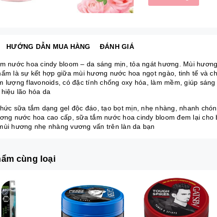
HƯỚNG DẪN MUA HÀNG
ĐÁNH GIÁ
ắm nước hoa cindy bloom – da sáng mịn, tỏa ngát hương. Mùi hương
hẩm là sự kết hợp giữa mùi hương nước hoa ngọt ngào, tinh tế và ch
m lượng flavonoids, có đặc tính chống oxy hóa, làm mềm, giúp sáng
 hiệu lão hóa da
thức sữa tắm dạng gel độc đáo, tạo bọt mịn, nhẹ nhàng, nhanh chón
ương nước hoa cao cấp, sữa tắm nước hoa cindy bloom đem lại cho b
mùi hương nhẹ nhàng vương vấn trên làn da bạn
ẩm cùng loại