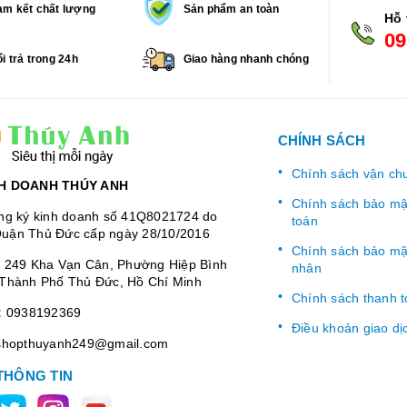
m kết chất lượng
Sản phẩm an toàn
Hỗ 
09
i trả trong 24h
Giao hàng nhanh chóng
CHÍNH SÁCH
Chính sách vận ch
H DOANH THÚY ANH
Chính sách bảo mật
ng ký kinh doanh số 41Q8021724 do
toán
uận Thủ Đức cấp ngày 28/10/2016
Chính sách bảo mật
:
249 Kha Vạn Cân, Phường Hiệp Bình
nhân
Thành Phố Thủ Đức, Hồ Chí Minh
Chính sách thanh 
:
0938192369
Điều khoản giao dị
shopthuyanh249@gmail.com
THÔNG TIN