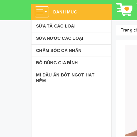
DANH MỤC
SỮA TÃ CÁC LOẠI
Trang c
SỮA NƯỚC CÁC LOẠI
CHĂM SÓC CÁ NHÂN
ĐỒ DÙNG GIA ĐÌNH
MÌ DẦU ĂN BỘT NGỌT HẠT
NÊM