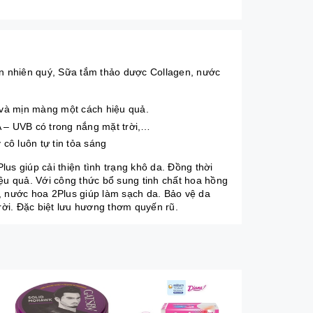
ên nhiên quý, Sữa tắm thảo dược Collagen, nước
 và mịn màng một cách hiệu quả.
A – UVB có trong nắng mặt trời,…
ô luôn tự tin tỏa sáng
s giúp cải thiện tình trạng khô da. Đồng thời
u quả. Với công thức bổ sung tinh chất hoa hồng
, nước hoa 2Plus giúp làm sạch da. Bảo vệ da
trời. Đặc biệt lưu hương thơm quyến rũ.