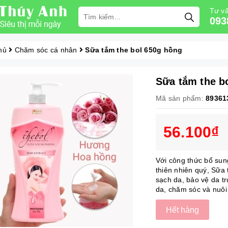
Tư vấ
093
hủ
Chăm sóc cá nhân
Sữa tắm the bol 650g hồng
Sữa tắm the b
Mã sản phẩm:
89361
56.100₫
Với công thức bổ sun
thiên nhiên quý, Sữa
sạch da, bảo vệ da tr
da, chăm sóc và nuôi
Hết hàng