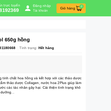
n trực tuyến
Đăng nhập
0
Giỏ hàng
8192369
Tài khoản
ol 650g hồng
31180668
Tình trạng:
Hết hàng
g tinh chất hoa hồng và kết hợp với các thảo dược
 tắm thảo dược Collagen, nước hoa 2Plus giúp làm
ước các tác nhân gây hại. Cải thiện tình trạng khô
 dưỡng...