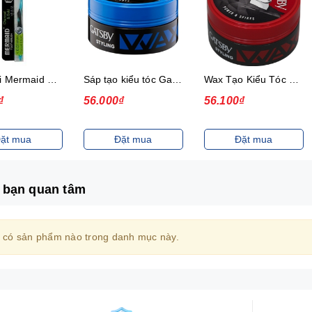
Bàn chải Mermaid Charcoal Gold
Sáp tạo kiểu tóc Gatsby Messi Layer Hard & Free 75g
Wax Tạo Kiểu Tóc 75G Gatsby Power & Spiky
₫
56.000₫
56.100₫
ặt mua
Đặt mua
Đặt mua
 bạn quan tâm
 có sản phẩm nào trong danh mục này.