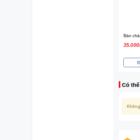
Diana Sensi Bvs Ban Đêm Có Cánh 3 Miếng 35cm
21.000₫
35.000
Đặt mua
Đ
Có thể
Không