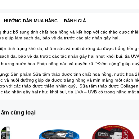
HƯỚNG DẪN MUA HÀNG
ĐÁNH GIÁ
g thức bổ sung tinh chất hoa hồng và kết hợp với các thảo dược thi
us giúp làm sạch da, bảo vệ da trước các tác nhân gây hại.
hiện tình trạng khô da, chăm sóc và nuôi dưỡng da được trắng hồng
ạch da, bảo vệ da trước các tác nhân gây hại như: khói bụi, tia UV
hương nước hoa Pháp nồng nàn và quyến rũ. “Điểm cộng” giúp quý c
ụng
: Sản phẩm Sữa tắm thảo dược tinh chất hoa hồng, nước hoa 2Plu
c và nuôi dưỡng giúp da được trắng hồng và mịn màng một cách hiệ
hợp với các thảo dược thiên nhiên quý, Sữa tắm thảo dược Collagen
ác tác nhân gây hại như: khói bụi, tia UVA – UVB có trong nắng mặt 
ẩm cùng loại