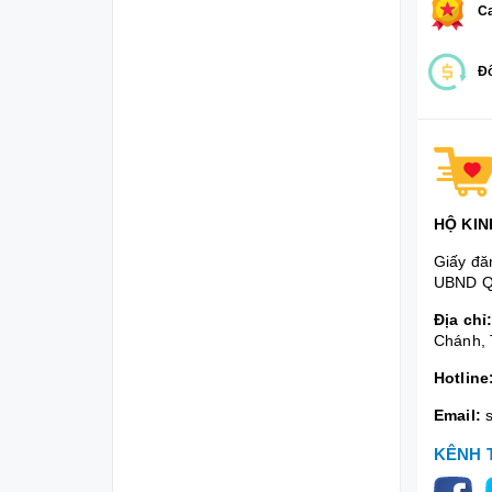
Ca
Đổ
HỘ KIN
Giấy đă
UBND Q
Địa chỉ
Chánh, 
Hotline
Email:
KÊNH 