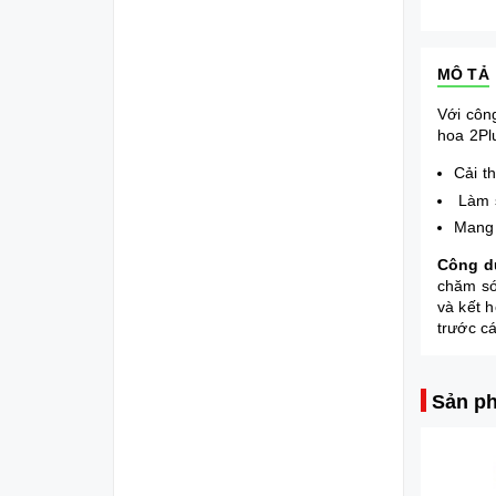
MÔ TẢ
Với côn
hoa 2Pl
Cải t
Làm s
Mang 
Công d
chăm só
và kết 
trước c
Sản ph