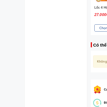
Nuvi Sữa lắc trái cây hương nhiệt đới 180ml*4 - lốc
27.000₫
27.000
Chọn sản phẩm
Chọn
Có thể
Không
Ca
Đổ