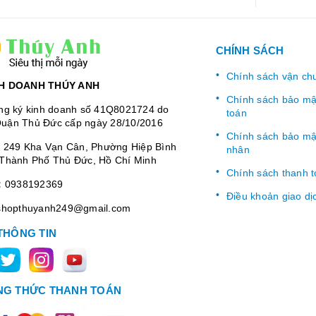
CHÍNH SÁCH
Chính sách vận ch
H DOANH THÚY ANH
Chính sách bảo mật
ng ký kinh doanh số 41Q8021724 do
toán
uận Thủ Đức cấp ngày 28/10/2016
Chính sách bảo mật
:
249 Kha Vạn Cân, Phường Hiệp Bình
nhân
Thành Phố Thủ Đức, Hồ Chí Minh
Chính sách thanh 
:
0938192369
Điều khoản giao dị
shopthuyanh249@gmail.com
THÔNG TIN
G THỨC THANH TOÁN