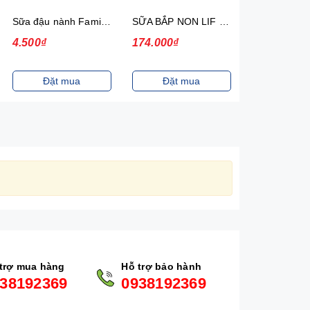
Sữa đậu nành Fami Nguyên chất Có đường Bịch 200ml 40 Bịch/Thùng
SỮA BẮP NON LIF 180ML 4H/VỈ
4.500₫
174.000₫
117.000₫
Đặt mua
Đặt mua
Đặt m
trợ mua hàng
Hỗ trợ bảo hành
38192369
0938192369