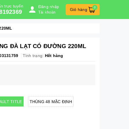
n trực tuyến
Đăng nhập
0
Giỏ hàng
8192369
Tài khoản
220ML
ÙNG ĐÀ LẠT CÓ ĐƯỜNG 220ML
03131759
Tình trạng:
Hết hàng
AULT TITLE
THÙNG 48 MẶC ĐỊNH