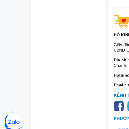
HỘ KIN
Giấy đă
UBND Q
Địa chỉ
Chánh, 
Hotline
Email:
KÊNH 
PHƯƠN