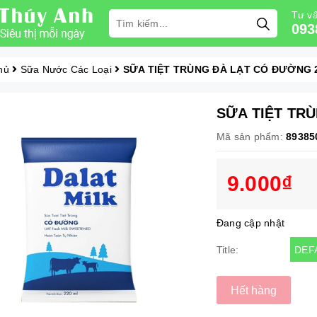
Tư vấ
093
hủ
Sữa Nước Các Loại
SỮA TIỆT TRÙNG ĐÀ LẠT CÓ ĐƯỜNG 
SỮA TIỆT TR
Mã sản phẩm:
89385
9.000₫
Đang cập nhật
DEF
Title:
Hết hàng