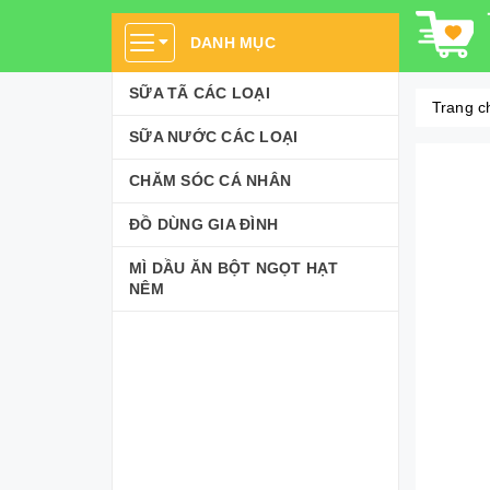
DANH MỤC
SỮA TÃ CÁC LOẠI
Trang c
SỮA NƯỚC CÁC LOẠI
CHĂM SÓC CÁ NHÂN
ĐỒ DÙNG GIA ĐÌNH
MÌ DẦU ĂN BỘT NGỌT HẠT
NÊM