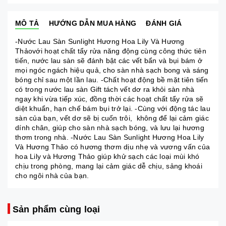
MÔ TẢ
HƯỚNG DẪN MUA HÀNG
ĐÁNH GIÁ
-Nước Lau Sàn Sunlight Hương Hoa Lily Và Hương
Thảovới hoạt chất tẩy rửa năng động cùng công thức tiên
tiến, nước lau sàn sẽ đánh bật các vết bẩn và bụi bám ở
mọi ngóc ngách hiệu quả, cho sàn nhà sạch bong và sáng
bóng chỉ sau một lần lau. -Chất hoạt động bề mặt tiên tiến
có trong nước lau sàn Gift tách vết dơ ra khỏi sàn nhà
ngay khi vừa tiếp xúc, đồng thời các hoạt chất tẩy rửa sẽ
diệt khuẩn, hạn chế bám bụi trở lại. -Cùng với động tác lau
sàn của bạn, vết dơ sẽ bị cuốn trôi, không để lại cảm giác
dính chân, giúp cho sàn nhà sạch bóng, và lưu lại hương
thơm trong nhà. -Nước Lau Sàn Sunlight Hương Hoa Lily
Và Hương Thảo có hương thơm dịu nhẹ và vương vấn của
hoa Lily và Hương Thảo giúp khử sạch các loại mùi khó
chịu trong phòng, mang lại cảm giác dễ chịu, sảng khoái
cho ngôi nhà của bạn.
Sản phẩm cùng loại