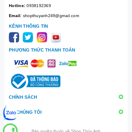
Hotline:
0938192369
Email:
shopthuyanh249@gmail.com
KÊNH THÔNG TIN
PHƯƠNG THỨC THANH TOÁN
CHÍNH SÁCH
VỀ CHÚNG TÔI
Bản quyền thuộc về
Shop Thúy Anh