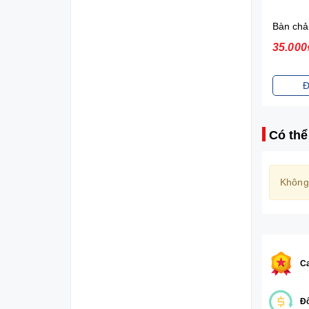
Diana Sensi Bvs Ban Đêm Có Cánh 3 Miếng 35cm
21.000₫
35.000
Đặt mua
Đ
Có thể
Không
Ca
Đổ