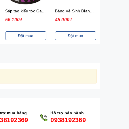
Sáp tạo kiểu tóc Gatsby Solid Mohawk Ultimate & Shaggy 75g
Băng Vệ Sinh Diana Siêu Thấm Siêu Mỏng Cánh Gói 20 Miếng
56.100₫
45.000₫
20.000₫
Đặt mua
Đặt mua
Đặt m
trợ mua hàng
Hỗ trợ bảo hành
38192369
0938192369