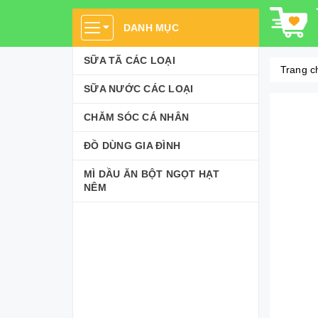
DANH MỤC
SỮA TÃ CÁC LOẠI
Trang c
SỮA NƯỚC CÁC LOẠI
CHĂM SÓC CÁ NHÂN
ĐỒ DÙNG GIA ĐÌNH
MÌ DẦU ĂN BỘT NGỌT HẠT
NÊM