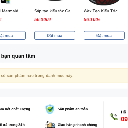
Bàn chải Mermaid Charcoal Gold
Sáp tạo kiểu tóc Gatsby Messi Layer Hard & Free 75g
Wax Tạo Kiểu Tóc 75G Gatsby Power & Spiky
₫
56.000₫
56.100₫
ặt mua
Đặt mua
Đặt mua
 bạn quan tâm
 có sản phẩm nào trong danh mục này.
m kết chất lượng
Sản phẩm an toàn
Hỗ 
09
i trả trong 24h
Giao hàng nhanh chóng