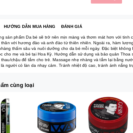
HƯỚNG DẪN MUA HÀNG
ĐÁNH GIÁ
ng sản phẩm Da bé sẽ trở nên mịn màng và thơm mát hơn với tinh c
n thân với hương đào và anh đào từ thiên nhiên. Ngoài ra, hàm lượng
nhàng thấm sâu và nuôi dưỡng cho da bé mỗi ngày. Đặc biệt không là
c cho mẹ và bé tại Hoa Kỳ. Hướng dẫn sử dụng và bảo quản Thoa sữ
 thau/chậu để tắm cho trẻ. Massage nhẹ nhàng và tắm lại bằng nướ
 là người có làn da nhạy cảm. Tránh nhiệt độ cao, tránh ánh nắng trự
ẩm cùng loại