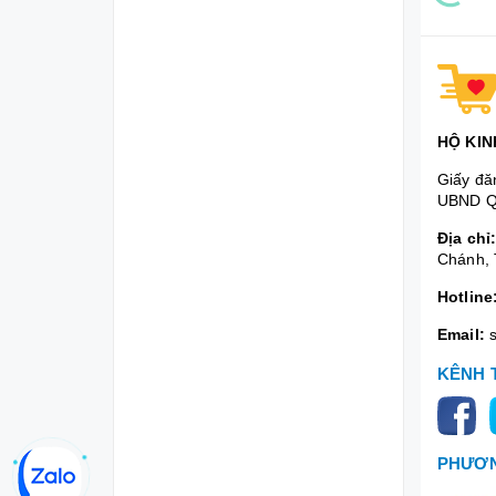
HỘ KIN
Giấy đă
UBND Q
Địa chỉ
Chánh, 
Hotline
Email:
KÊNH 
PHƯƠN