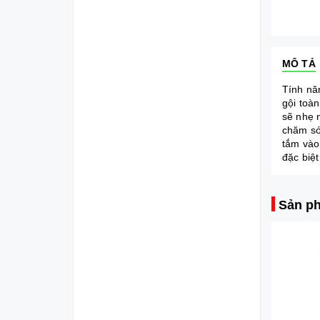
MÔ TẢ
Tính nă
gội toà
sẽ nhẹ 
chăm só
tắm vào
đặc biệt
Sản ph