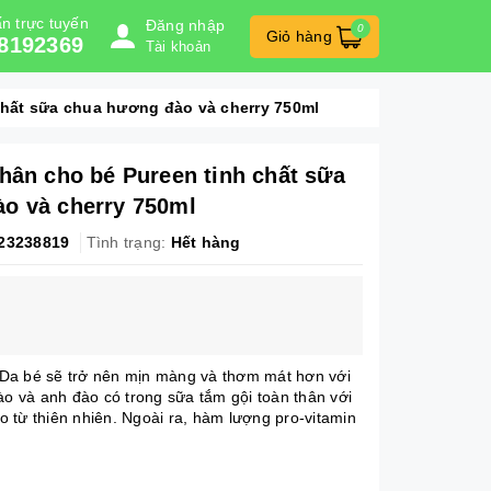
n trực tuyến
Đăng nhập
0
Giỏ hàng
8192369
Tài khoản
chất sữa chua hương đào và cherry 750ml
thân cho bé Pureen tinh chất sữa
o và cherry 750ml
23238819
Tình trạng:
Hết hàng
Da bé sẽ trở nên mịn màng và thơm mát hơn với
ào và anh đào có trong sữa tắm gội toàn thân với
 từ thiên nhiên. Ngoài ra, hàm lượng pro-vitamin