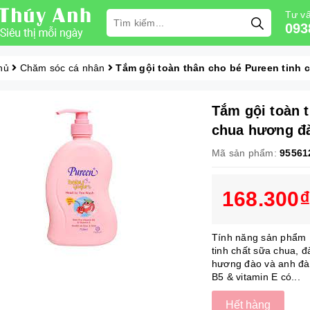
Tư vấ
093
hủ
Chăm sóc cá nhân
Tắm gội toàn thân cho bé Pureen tinh 
Tắm gội toàn 
chua hương đà
Mã sản phẩm:
95561
168.300₫
Tính năng sản phẩm 
tinh chất sữa chua, đ
hương đào và anh đào
B5 & vitamin E có...
Hết hàng