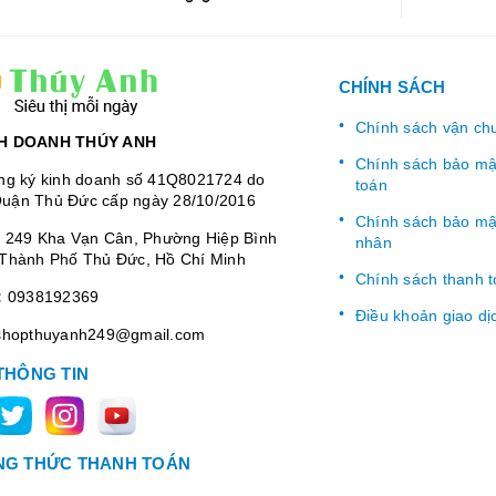
CHÍNH SÁCH
Chính sách vận ch
H DOANH THÚY ANH
Chính sách bảo mật
ng ký kinh doanh số 41Q8021724 do
toán
uận Thủ Đức cấp ngày 28/10/2016
Chính sách bảo mật
:
249 Kha Vạn Cân, Phường Hiệp Bình
nhân
Thành Phố Thủ Đức, Hồ Chí Minh
Chính sách thanh 
:
0938192369
Điều khoản giao dị
shopthuyanh249@gmail.com
THÔNG TIN
G THỨC THANH TOÁN