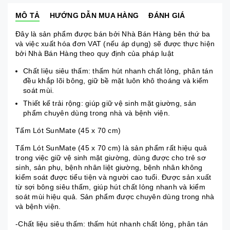
MÔ TẢ
HƯỚNG DẪN MUA HÀNG
ĐÁNH GIÁ
Đây là sản phẩm được bán bởi Nhà Bán Hàng bên thứ ba
và việc xuất hóa đơn VAT (nếu áp dụng) sẽ được thực hiện
bởi Nhà Bán Hàng theo quy định của pháp luật
Chất liệu siêu thấm: thấm hút nhanh chất lỏng, phân tán
đều khắp lõi bông, giữ bề mặt luôn khô thoáng và kiểm
soát mùi.
Thiết kế trải rộng: giúp giữ vệ sinh mặt giường, sản
phẩm chuyên dùng trong nhà và bệnh viện.
Tấm Lót SunMate (45 x 70 cm)
Tấm Lót SunMate (45 x 70 cm) là sản phẩm rất hiệu quả
trong việc giữ vệ sinh mặt giường, dùng được cho trẻ sơ
sinh, sản phụ, bệnh nhân liệt giường, bệnh nhân không
kiểm soát được tiểu tiện và người cao tuổi. Được sản xuất
từ sợi bông siêu thấm, giúp hút chất lỏng nhanh và kiểm
soát mùi hiệu quả. Sản phẩm được chuyên dùng trong nhà
và bệnh viện.
-Chất liệu siêu thấm: thấm hút nhanh chất lỏng, phân tán