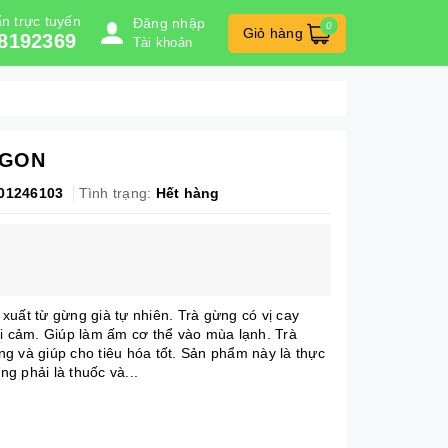
n trực tuyến
Đăng nhập
0
Giỏ hàng
8192369
Tài khoản
AGON
01246103
Tình trạng:
Hết hàng
xuất từ gừng già tự nhiên. Trà gừng có vị cay
ải cảm. Giúp làm ấm cơ thể vào mùa lạnh. Trà
g và giúp cho tiêu hóa tốt. Sản phẩm này là thực
g phải là thuốc và...