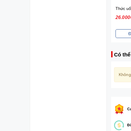
Sữa tắm gội toàn thân Johnson's Baby (200ml)
70.000₫
26.000
Đặt mua
Đ
Có thể
Không
Ca
Đổ