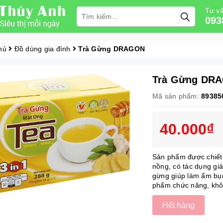
Tư vấ
093
hủ
Đồ dùng gia đình
Trà Gừng DRAGON
Trà Gừng DR
Mã sản phẩm:
89385
40.000₫
Sản phẩm được chiết 
nồng, có tác dụng gi
gừng giúp làm ấm bụn
phẩm chức năng, khôn
Hết hàng