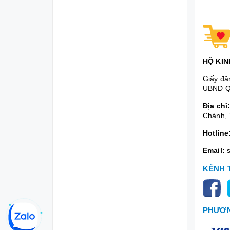
HỘ KIN
Giấy đă
UBND Q
Địa chỉ
Chánh, 
Hotline
Email:
KÊNH 
PHƯƠN