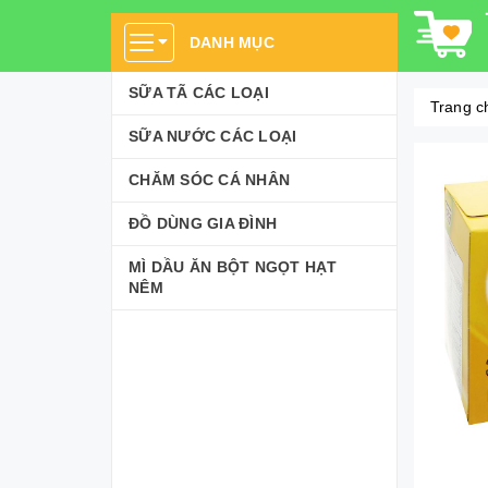
DANH MỤC
SỮA TÃ CÁC LOẠI
Trang c
SỮA NƯỚC CÁC LOẠI
CHĂM SÓC CÁ NHÂN
ĐỒ DÙNG GIA ĐÌNH
MÌ DẦU ĂN BỘT NGỌT HẠT
NÊM