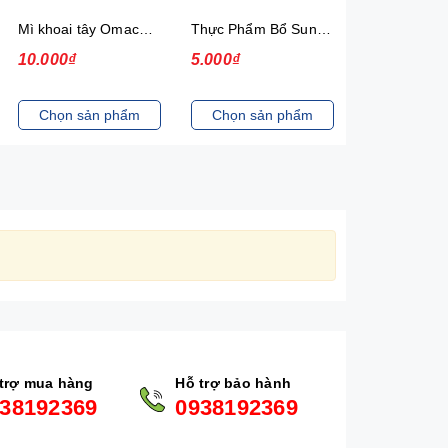
Mì khoai tây Omachi Special bò hầm xốt vang gói 92g (có gói thịt thật)
Thực Phẩm Bổ Sung Mì Hảo Hảo Hương Vị Sa Tế Hành Tím New 30
10.000₫
5.000₫
13.000₫
Chọn sản phẩm
Chọn sản phẩm
Chọn sản
trợ mua hàng
Hỗ trợ bảo hành
38192369
0938192369