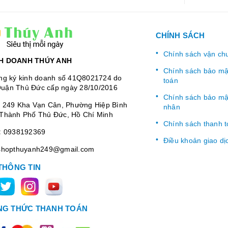
CHÍNH SÁCH
Chính sách vận ch
H DOANH THÚY ANH
Chính sách bảo mật
ng ký kinh doanh số 41Q8021724 do
toán
uận Thủ Đức cấp ngày 28/10/2016
Chính sách bảo mật
:
249 Kha Vạn Cân, Phường Hiệp Bình
nhân
Thành Phố Thủ Đức, Hồ Chí Minh
Chính sách thanh 
:
0938192369
Điều khoản giao dị
shopthuyanh249@gmail.com
THÔNG TIN
G THỨC THANH TOÁN