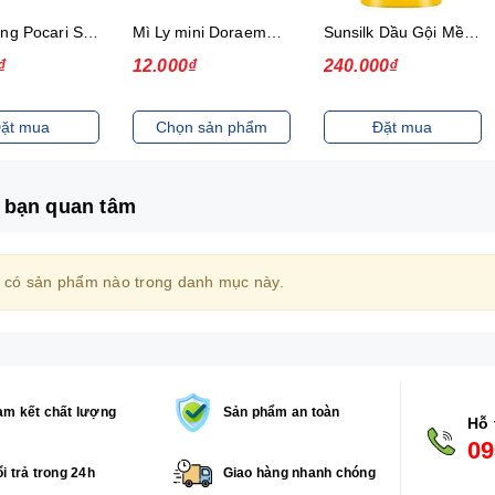
Thức uống Pocari Sweat 15x900 ml
Mì Ly mini Doraemon Hương Vị Hải Sản Chua Ngọt
Sunsilk Dầu Gội Mềm Mượt Diệu Kỳ 1.4Kg
₫
12.000₫
240.000₫
ặt mua
Chọn sản phẩm
Đặt mua
 bạn quan tâm
 có sản phẩm nào trong danh mục này.
m kết chất lượng
Sản phẩm an toàn
Hỗ 
09
i trả trong 24h
Giao hàng nhanh chóng