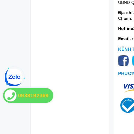
UBND Q
Địa chỉ
Chánh, 
Hotline
Email:
KÊNH 
PHƯƠN
0938192369