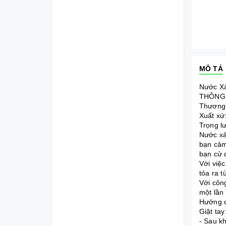
MÔ TẢ
Nước Xả
THÔNG 
Thương 
Xuất xứ
Trọng l
Nước xả
bạn cảm 
bạn cử 
Với việ
tỏa ra 
Với côn
một lần
Hướng 
Giặt tay
- Sau kh