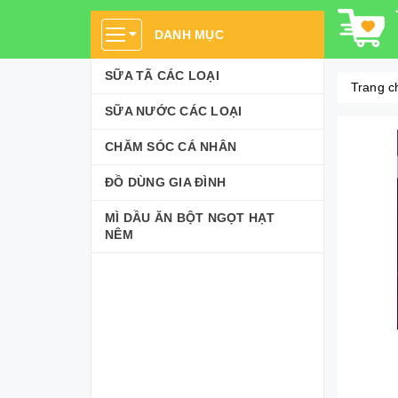
DANH MỤC
SỮA TÃ CÁC LOẠI
Trang c
SỮA NƯỚC CÁC LOẠI
CHĂM SÓC CÁ NHÂN
ĐỒ DÙNG GIA ĐÌNH
MÌ DẦU ĂN BỘT NGỌT HẠT
NÊM