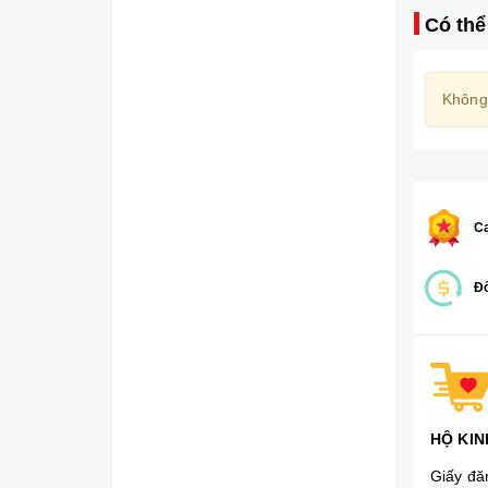
Có thể
Không
Ca
Đổ
HỘ KIN
Giấy đă