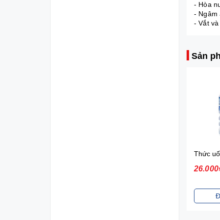
- Hòa n
- Ngâm 
- Vắt và
Sản ph
Sữa tắm gội toàn thân Johnson's Baby (200ml)
70.000₫
26.000
Đặt mua
Đ