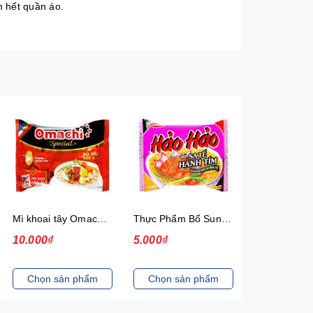
 hết quần áo.
Mì khoai tây Omachi Special bò hầm xốt vang gói 92g (có gói thịt thật)
Thực Phẩm Bổ Sung Mì Hảo Hảo Hương Vị Sa Tế Hành Tím New 30
10.000₫
5.000₫
13.000₫
Chọn sản phẩm
Chọn sản phẩm
Chọn sản