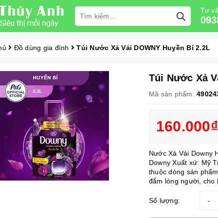
Tư vấ
093
hủ
Đồ dùng gia đình
Túi Nước Xả Vải DOWNY Huyền Bí 2.2L
Túi Nước Xả V
Mã sản phẩm:
49024
160.000₫
Nước Xả Vải Downy 
Downy Xuất xứ: Mỹ T
thuộc dòng sản phẩm 
đắm lòng người, cho 
Số lượng:
-