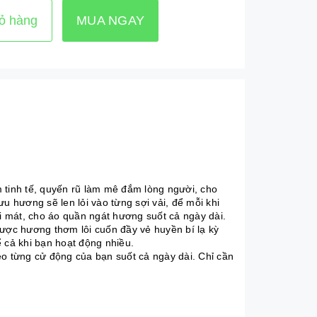
ỏ hàng
MUA NGAY
tinh tế, quyến rũ làm mê đắm lòng người, cho
u hương sẽ len lỏi vào từng sợi vải, để mỗi khi
 mát, cho áo quần ngát hương suốt cả ngày dài.
ợc hương thơm lôi cuốn đầy vẻ huyền bí lạ kỳ
 cả khi bạn hoạt động nhiều.
 từng cử động của bạn suốt cả ngày dài. Chỉ cần