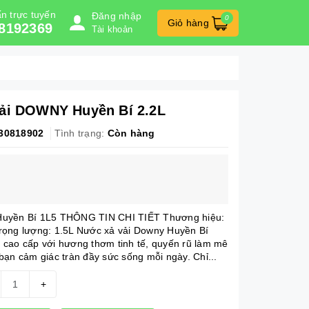
n trực tuyến
Đăng nhập
0
Giỏ hàng
8192369
Tài khoản
ải DOWNY Huyền Bí 2.2L
30818902
Tình trạng:
Còn hàng
Huyền Bí 1L5 THÔNG TIN CHI TIẾT Thương hiệu:
rọng lượng: 1.5L Nước xả vải Downy Huyền Bí
cao cấp với hương thơm tinh tế, quyến rũ làm mê
bạn cảm giác tràn đầy sức sống mỗi ngày. Chỉ...
+