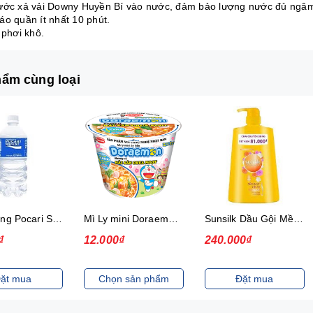
ước xả vải Downy Huyền Bí vào nước, đảm bảo lượng nước đủ ngâm
áo quần ít nhất 10 phút.
 phơi khô.
ẩm cùng loại
Thức uống Pocari Sweat 15x900 ml
Mì Ly mini Doraemon Hương Vị Hải Sản Chua Ngọt
Sunsilk Dầu Gội Mềm Mượt Diệu Kỳ 1.4Kg
₫
12.000₫
240.000₫
ặt mua
Chọn sản phẩm
Đặt mua