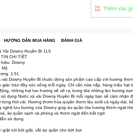
Thêm vào gi
HƯỚNG DẪN MUA HÀNG
ĐÁNH GIÁ
 Vải Downy Huyền Bí 1L5
TIN CHI TIẾT
hiệu: Downy
: Mỹ
ượng: 1.5L
 vải Downy Huyền Bí thuộc dòng sản phẩm cao cấp với hương thơm 
giác tràn đầy sức sống mỗi ngày. Chỉ cần nửa nắp, hàng triệu hạt lư
động, những hạt lưu hương sẽ vỡ ra, bung tỏa những làn hương tươi
c sử dụng Nước xả vải Downy Huyền Bí mỗi ngày bạn sẽ cảm nhận đư
từ từng thớ vải. Hương thơm hòa quyện thơm lâu suốt cả ngày dài, kể
g nghệ lưu hương của Downy giúp áo quần tỏa hương thơm ngát theo
 xả, áo quần sạch xà phòng và thơm ngát đến bất ngờ.
dẫn sử dụng
:
i giặt với bột giặt, vắt áo quần cho bớt bọt