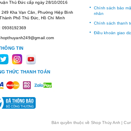
uận Thủ Đức cấp ngày 28/10/2016
Chính sách bảo mật
:
249 Kha Vạn Cân, Phường Hiệp Bình
nhân
Thành Phố Thủ Đức, Hồ Chí Minh
Chính sách thanh 
:
0938192369
Điều khoản giao dị
shopthuyanh249@gmail.com
THÔNG TIN
G THỨC THANH TOÁN
Bản quyền thuộc về
Shop Thúy Anh
|
Cun