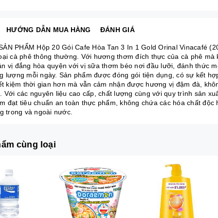
HƯỚNG DẪN MUA HÀNG
ĐÁNH GIÁ
ẢN PHẨM Hộp 20 Gói Cafe Hòa Tan 3 In 1 Gold Orinal Vinacafé (20g
oại cà phê thông thường. Với hương thơm đích thực của cà phê mà
n vị đắng hòa quyện với vị sữa thơm béo nơi đầu lưỡi, đánh thức mọi
g lượng mỗi ngày. Sản phẩm được đóng gói tiện dụng, có sự kết hợ
iết kiệm thời gian hơn mà vẫn cảm nhận được hương vị đậm đà, khôn
. Với các nguyên liệu cao cấp, chất lượng cùng với quy trình sản x
m đạt tiêu chuẩn an toàn thực phẩm, không chứa các hóa chất độc h
ng trong và ngoài nước.
ẩm cùng loại