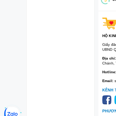
HỘ KIN
Giấy đă
UBND Q
Địa chỉ
Chánh, 
Hotline
Email:
KÊNH 
PHƯƠN