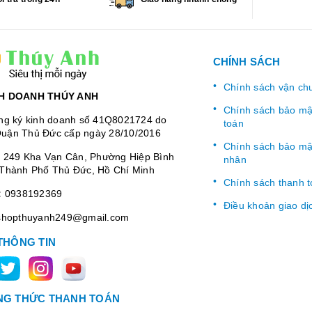
CHÍNH SÁCH
Chính sách vận ch
H DOANH THÚY ANH
Chính sách bảo mật
ng ký kinh doanh số 41Q8021724 do
toán
uận Thủ Đức cấp ngày 28/10/2016
Chính sách bảo mật
:
249 Kha Vạn Cân, Phường Hiệp Bình
nhân
Thành Phố Thủ Đức, Hồ Chí Minh
Chính sách thanh 
:
0938192369
Điều khoản giao dị
shopthuyanh249@gmail.com
THÔNG TIN
G THỨC THANH TOÁN