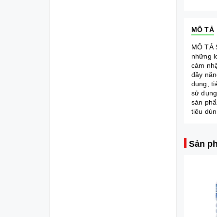
MÔ TẢ
MÔ TẢ S
những l
cảm nhậ
đầy năn
dụng, t
sử dụng
sản phẩ
tiêu dù
Sản ph