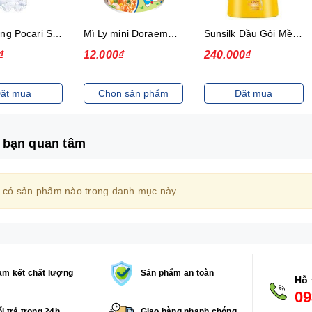
Thức uống Pocari Sweat 15x900 ml
Mì Ly mini Doraemon Hương Vị Hải Sản Chua Ngọt
Sunsilk Dầu Gội Mềm Mượt Diệu Kỳ 1.4Kg
₫
12.000₫
240.000₫
ặt mua
Chọn sản phẩm
Đặt mua
 bạn quan tâm
 có sản phẩm nào trong danh mục này.
m kết chất lượng
Sản phẩm an toàn
Hỗ 
09
i trả trong 24h
Giao hàng nhanh chóng