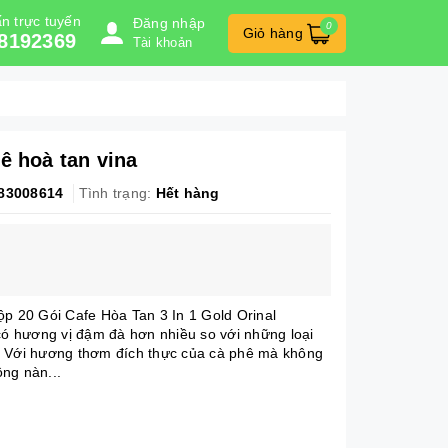
n trực tuyến
Đăng nhập
0
Giỏ hàng
8192369
Tài khoản
ê hoà tan vina
83008614
Tình trạng:
Hết hàng
20 Gói Cafe Hòa Tan 3 In 1 Gold Orinal
 có hương vị đậm đà hơn nhiều so với những loại
. Với hương thơm đích thực của cà phê mà không
ng nàn...