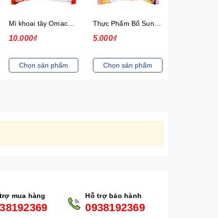
Mì khoai tây Omachi Special bò hầm xốt vang gói 92g (có gói thịt thật)
Thực Phẩm Bổ Sung Mì Hảo Hảo Hương Vị Sa Tế Hành Tím New 30
10.000₫
5.000₫
13.000₫
Chọn sản phẩm
Chọn sản phẩm
Chọn sản
trợ mua hàng
Hỗ trợ bảo hành
38192369
0938192369