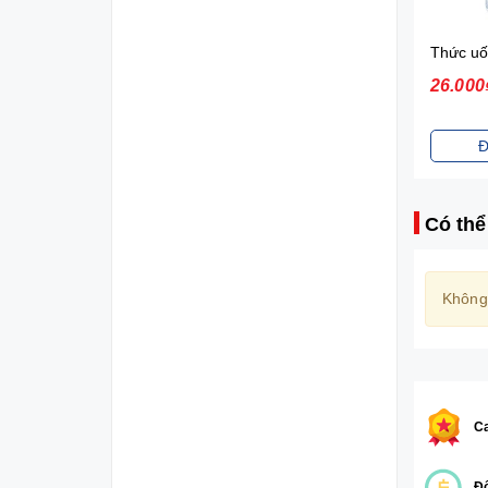
Sữa tắm gội toàn thân Johnson's Baby (200ml)
70.000₫
26.000
Đặt mua
Đ
Có thể
Không
Ca
Đổ