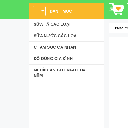
DANH MỤC
SỮA TÃ CÁC LOẠI
Trang c
SỮA NƯỚC CÁC LOẠI
CHĂM SÓC CÁ NHÂN
ĐỒ DÙNG GIA ĐÌNH
MÌ DẦU ĂN BỘT NGỌT HẠT
NÊM