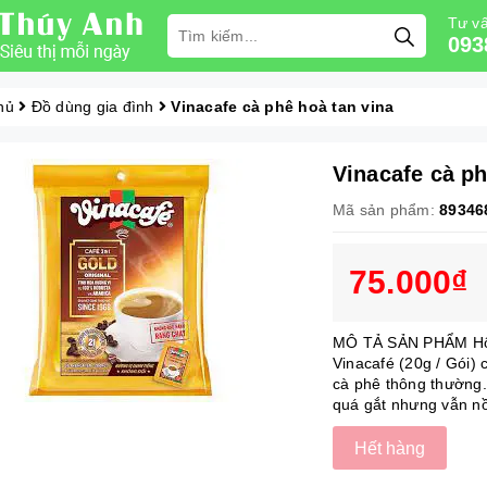
Tư vấ
093
hủ
Đồ dùng gia đình
Vinacafe cà phê hoà tan vina
Vinacafe cà ph
Mã sản phẩm:
89346
75.000₫
MÔ TẢ SẢN PHẨM Hộp 
Vinacafé (20g / Gói)
cà phê thông thường
quá gắt nhưng vẫn nồ
Hết hàng