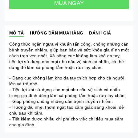
MUA NGAY
MÔ TẢ
HƯỚNG DẪN MUA HÀNG
ĐÁNH GIÁ
Công thức ngăn ngừa vi khuẩn tấn công, chống những căn
bệnh truyền nhiễm, giúp bạn bảo vệ sức khỏe gia đình một
cách trọn vẹn nhất. Xà bộng cục không làm khô da tay,
tiện lợi sử dụng cho mọi nhu cầu vệ sinh cá nhân, có thể
dùng để làm xà phòng tắm hoặc rửa tay chân.
- Dạng cục không làm kho da tay thích hợp cho cả người
lớn và trẻ nhỏ.
- Tiện lợi khi sử dụng cho mọi nhu cầu vệ sinh cá nhân
trong gia đình dùng làm xà phòng tắm hoặc rửa tay chân.
- Giúp phòng chống những căn bệnh truyền nhiễm.
- Hương dịu nhẹ, thơm ngát tạo cảm giác sảng khoái, dễ
chịu sau khi tắm.
- Tiết kiệm được nhiều chi phí cho việc chi tiêu mua sắm
cho gia đình.