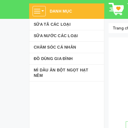
DANH MỤC
SỮA TÃ CÁC LOẠI
Trang c
SỮA NƯỚC CÁC LOẠI
CHĂM SÓC CÁ NHÂN
ĐỒ DÙNG GIA ĐÌNH
MÌ DẦU ĂN BỘT NGỌT HẠT
NÊM