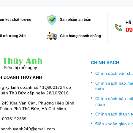
m kết chất lượng
Sản phẩm an toàn
Hỗ 
09
i trả trong 24h
Giao hàng nhanh chóng
CHÍNH SÁCH
Chính sách vận ch
H DOANH THÚY ANH
Chính sách bảo mật
ng ký kinh doanh số 41Q8021724 do
toán
uận Thủ Đức cấp ngày 28/10/2016
Chính sách bảo mật
:
249 Kha Vạn Cân, Phường Hiệp Bình
nhân
Thành Phố Thủ Đức, Hồ Chí Minh
Chính sách thanh 
:
0938192369
Điều khoản giao dị
shopthuyanh249@gmail.com