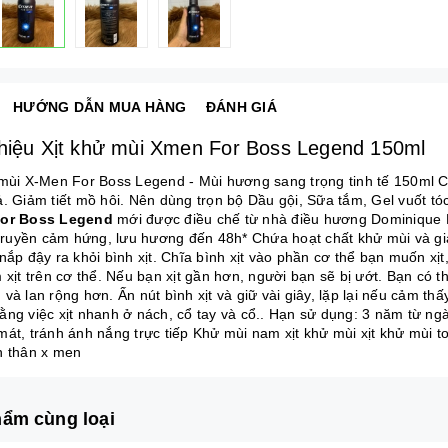
HƯỚNG DẪN MUA HÀNG
ĐÁNH GIÁ
thiệu Xịt khử mùi Xmen For Boss Legend 150ml
 mùi X-Men For Boss Legend - Mùi hương sang trọng tinh tế 150ml 
ả. Giảm tiết mồ hôi. Nên dùng trọn bộ Dầu gội, Sữa tắm, Gel vuốt tó
for Boss Legend
mới được điều chế từ nhà điều hương Dominique P
, truyền cảm hứng, lưu hương đến 48h* Chứa hoạt chất khử mùi và gi
nắp đậy ra khỏi bình xịt. Chĩa bình xịt vào phần cơ thể bạn muốn xịt
m xịt trên cơ thể. Nếu bạn xịt gần hơn, người bạn sẽ bị ướt. Bạn có
và lan rộng hơn. Ấn nút bình xịt và giữ vài giây, lặp lại nếu cảm thấy
ằng việc xịt nhanh ở nách, cổ tay và cổ.. Hạn sử dụng: 3 năm từ ng
mát, tránh ánh nắng trực tiếp Khử mùi nam xịt khử mùi xịt khử mùi t
n thân x men
ẩm cùng loại