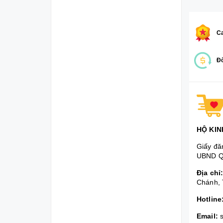
Ca
Đổ
HỘ KIN
Giấy đă
UBND Q
Địa chỉ
Chánh, 
Hotline
Email: