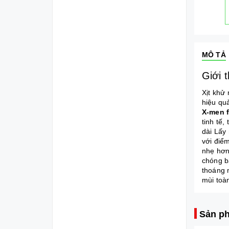
MÔ TẢ
Giới 
Xịt khử
hiệu qu
X-men 
tinh tế
dài Lấy 
với điể
nhẹ hơn 
chóng b
thoáng 
mùi toà
Sản ph