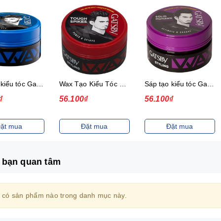
Sáp tạo kiểu tóc Gatsby Messi Layer Hard & Free 75g
Wax Tạo Kiểu Tóc 75G Gatsby Power & Spiky
Sáp tạo kiểu tóc Gatsby Solid Mohawk Ultimate & Shaggy 75g
₫
56.100₫
56.100₫
ặt mua
Đặt mua
Đặt mua
 bạn quan tâm
 có sản phẩm nào trong danh mục này.