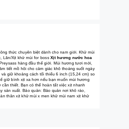
Công thức chuyên biệt dành cho nam giới. Khử mùi
c, Lăn/Xịt khử mùi for boss
Xịt hương nước hoa
reysass hàng đầu thế giới. Mùi hương tươi mới,
ảm tiết mồ hôi cho cảm giác khô thoáng suốt ngày
, và giữ khoảng cách tối thiểu 6 inch (15,24 cm) so
 thể giữ bình xịt xa hơn nếu bạn muốn mùi hương
 cần thiết. Bạn có thể hoàn tất việc xịt nhanh
ày sản xuất. Bảo quản: Bảo quản nơi khô ráo,
oàn thân xịt khử mùi x men khử mùi nam xịt khử