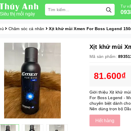
Tư vấ
093
hủ
Chăm sóc cá nhân
Xịt khử mùi Xmen For Boss Legend 150
Xịt khử mùi X
Mã sản phẩm:
89351
81.600₫
Giới thiệu Xịt khử m
For Boss Legend - Mù
chuyên biệt dành cho
Nên dùng trọn bộ Dầu 
Hết hàng