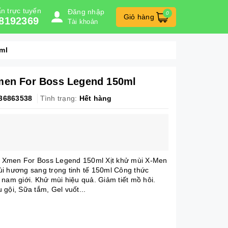
n trực tuyến
Đăng nhập
0
Giỏ hàng
8192369
Tài khoản
ml
men For Boss Legend 150ml
36863538
Tình trạng:
Hết hàng
ùi Xmen For Boss Legend 150ml Xịt khử mùi X-Men
i hương sang trọng tinh tế 150ml Công thức
 nam giới. Khử mùi hiệu quả. Giảm tiết mồ hôi.
gội, Sữa tắm, Gel vuốt...