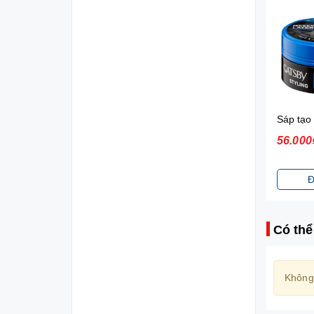
Diana Sensi Bvs Ban Đêm Có Cánh 3 Miếng 35cm
Bàn chải Mermaid Charcoal Gold
21.000₫
35.000₫
56.000
Đặt mua
Đặt mua
Đ
Có thể
Không