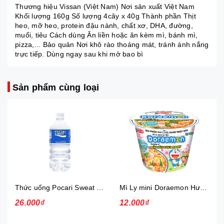
Thương hiệu Vissan (Việt Nam) Nơi sản xuất Việt Nam
Khối lượng 160g Số lượng 4cây x 40g Thành phần Thịt
heo, mỡ heo, protein đậu nành, chất xơ, DHA, đường,
muối, tiêu Cách dùng Ăn liền hoặc ăn kèm mì, bánh mì,
pizza,... Bảo quản Nơi khô ráo thoáng mát, tránh ánh nắng
trực tiếp. Dùng ngay sau khi mở bao bì
Sản phẩm cùng loại
Thức uống Pocari Sweat 15x900 ml
Mì Ly mini Doraemon Hương Vị Hải Sản Chua Ngọt
26.000₫
12.000₫