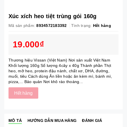
Xúc xích heo tiệt trùng gói 160g
Mã sản phẩm:
8934572183392
Tình trạng:
Hết hàng
19.000₫
Thương hiệu Vissan (Việt Nam) Nơi sản xuất Việt Nam
Khối lượng 160g Số lượng 4cây x 40g Thành phần Thịt
heo, mỡ heo, protein đậu nành, chất xơ, DHA, đường,
muối, tiêu Cách dùng Ăn liền hoặc ăn kèm mì, bánh mì,
pizza,... Bảo quản Nơi khô ráo thoáng...
Hết hàng
MÔ TẢ
HƯỚNG DẪN MUA HÀNG
ĐÁNH GIÁ