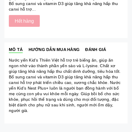
Bổ sung canxi và vitamin D3 giúp tăng khả năng hấp thu
canxi hỗ trợ...
Hết hàng
MÔ TẢ
HƯỚNG DẪN MUA HÀNG
ĐÁNH GIÁ
Nước yến Kid’s Thiên Việt hỗ trợ trẻ biếng ăn, giúp ăn
ngon nhờ vào thành phần yến sào và L-lysine. Chất xơ
giúp tăng khả năng hấp thu chất dinh dưỡng, tiêu hóa tốt.
Bổ sung canxi và vitamin D3 giúp tăng khả năng hấp thu
canxi hỗ trợ phát triển chiều cao, xương chắc khỏe. Nước
yến Kid’s Nest Plus+ luôn là người bạn đồng hành với bố
mẹ cùng con yêu vui khỏe mỗi ngày. Giúp bồi bổ cho sức
khỏe, phục hồi thể trạng và dùng cho mọi đối tượng, đặc
biệt dành cho phụ nữ sau khi sinh, người mới ốm dậy,
người già.