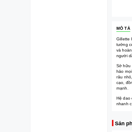
MÔ TẢ
Gillette
tưởng c
và hoàn 
người d
Sở hữu 
hảo mọi 
râu nhỏ,
cạo, đồ
mạnh.
Hệ dao 
nhanh c
Sản ph