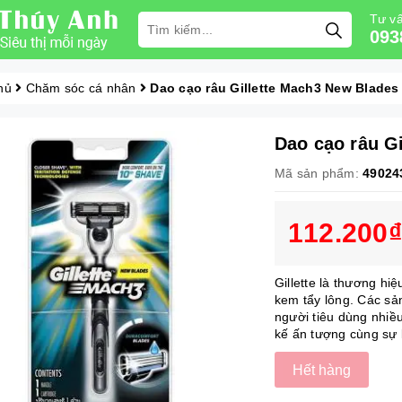
Tư vấ
093
hủ
Chăm sóc cá nhân
Dao cạo râu Gillette Mach3 New Blades
Dao cạo râu G
Mã sản phẩm:
49024
112.200₫
Gillette là thương hi
kem tẩy lông. Các sả
người tiêu dùng nhiều
kế ấn tượng cùng sự 
Hết hàng