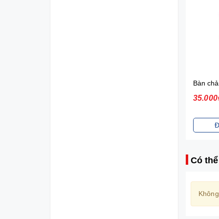
Diana Sensi Bvs Ban Đêm Có Cánh 3 Miếng 35cm
21.000₫
35.000
Đặt mua
Đ
Có thể
Không