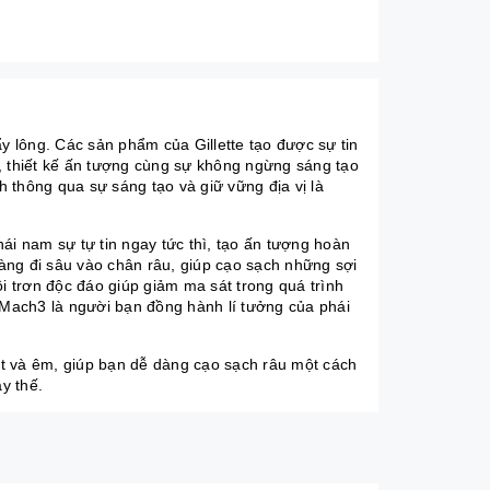
y lông. Các sản phẩm của Gillette tạo được sự tin
, thiết kế ấn tượng cùng sự không ngừng sáng tạo
h thông qua sự sáng tạo và giữ vững địa vị là
ái nam sự tự tin ngay tức thì, tạo ấn tượng hoàn
dàng đi sâu vào chân râu, giúp cạo sạch những sợi
i trơn độc đáo giúp giảm ma sát trong quá trình
e Mach3 là người bạn đồng hành lí tưởng của phái
sát và êm, giúp bạn dễ dàng cạo sạch râu một cách
y thế.