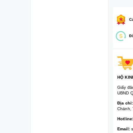
Ca
Đổ
HỘ KIN
Giấy đă
UBND Q
Địa chỉ
Chánh, 
Hotline
Email: