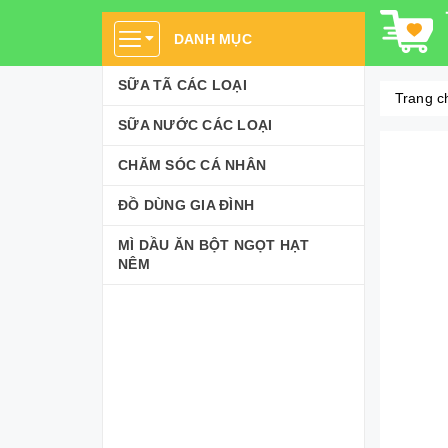
DANH MỤC
SỮA TÃ CÁC LOẠI
Trang c
SỮA NƯỚC CÁC LOẠI
CHĂM SÓC CÁ NHÂN
ĐỒ DÙNG GIA ĐÌNH
MÌ DẦU ĂN BỘT NGỌT HẠT
NÊM