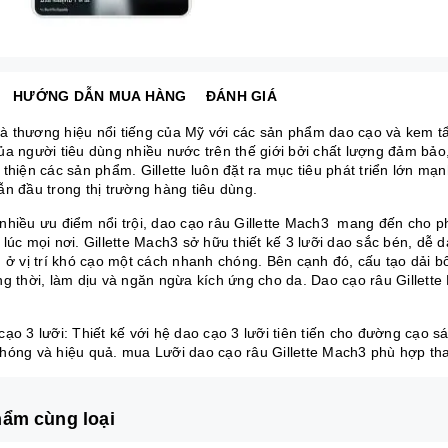
HƯỚNG DẪN MUA HÀNG
ĐÁNH GIÁ
 là thương hiệu nổi tiếng của Mỹ với các sản phẩm dao cạo và kem tẩ
ủa người tiêu dùng nhiều nước trên thế giới bởi chất lượng đảm bảo
thiện các sản phẩm. Gillette luôn đặt ra mục tiêu phát triển lớn mạn
ẫn đầu trong thị trường hàng tiêu dùng.
nhiều ưu điểm nổi trội, dao cạo râu Gillette Mach3 mang đến cho ph
lúc mọi nơi. Gillette Mach3 sở hữu thiết kế 3 lưỡi dao sắc bén, dễ 
 ở vị trí khó cạo một cách nhanh chóng. Bên cạnh đó, cấu tạo dải bô
ng thời, làm dịu và ngăn ngừa kích ứng cho da. Dao cạo râu Gillett
cạo 3 lưỡi: Thiết kế với hệ dao cạo 3 lưỡi tiên tiến cho đường cạo 
hóng và hiệu quả. mua Lưỡi dao cạo râu Gillette Mach3 phù hợp tha
ẩm cùng loại