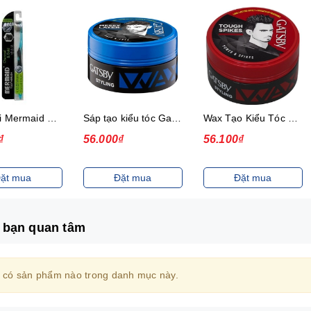
Bàn chải Mermaid Charcoal Gold
Sáp tạo kiểu tóc Gatsby Messi Layer Hard & Free 75g
Wax Tạo Kiểu Tóc 75G Gatsby Power & Spiky
₫
56.000₫
56.100₫
ặt mua
Đặt mua
Đặt mua
 bạn quan tâm
 có sản phẩm nào trong danh mục này.