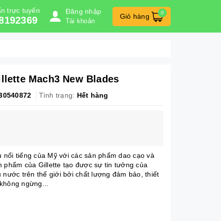
n trực tuyến
Đăng nhập
0
Giỏ hàng
8192369
Tài khoản
illette Mach3 New Blades
30540872
Tình trạng:
Hết hàng
ệu nổi tiếng của Mỹ với các sản phẩm dao cạo và
n phẩm của Gillette tạo được sự tin tưởng của
 nước trên thế giới bởi chất lượng đảm bảo, thiết
không ngừng...