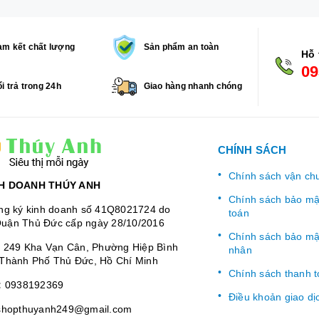
m kết chất lượng
Sản phẩm an toàn
Hỗ 
09
i trả trong 24h
Giao hàng nhanh chóng
CHÍNH SÁCH
Chính sách vận ch
H DOANH THÚY ANH
Chính sách bảo mật
ng ký kinh doanh số 41Q8021724 do
toán
uận Thủ Đức cấp ngày 28/10/2016
Chính sách bảo mật
:
249 Kha Vạn Cân, Phường Hiệp Bình
nhân
Thành Phố Thủ Đức, Hồ Chí Minh
Chính sách thanh 
:
0938192369
Điều khoản giao dị
shopthuyanh249@gmail.com