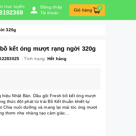
n trực tuyến
Đăng nhập
0
Giỏ hàng
8192369
Tài khoản
gời 320g
 bồ kết óng mượt rạng ngời 320g
62283025
Tình trạng:
Hết hàng
 hiệu Nhật Bản. Dầu gội Fresh bồ kết óng mượt
ng thức đột phát từ trái Bồ Kết thuần khiết tự
ạt Chia nuôi dưỡng và mang lại mái tóc óng mượt
ng thơm nhẹ nhàng tạo cảm giác...