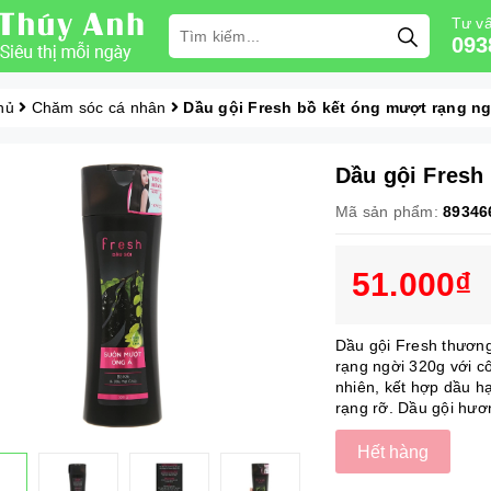
Tư vấ
093
hủ
Chăm sóc cá nhân
Dầu gội Fresh bồ kết óng mượt rạng n
Dầu gội Fresh
Mã sản phẩm:
89346
51.000₫
Dầu gội Fresh thương
rạng ngời 320g với cô
nhiên, kết hợp dầu h
rạng rỡ. Dầu gội hươ
Hết hàng