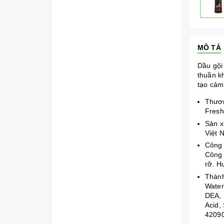
MÔ TẢ
Dầu gội
thuần k
tạo cảm
Thươ
Fresh
Sản x
Việt 
Công
Công 
rỡ. H
Thàn
Water
DEA, 
Acid,
42090