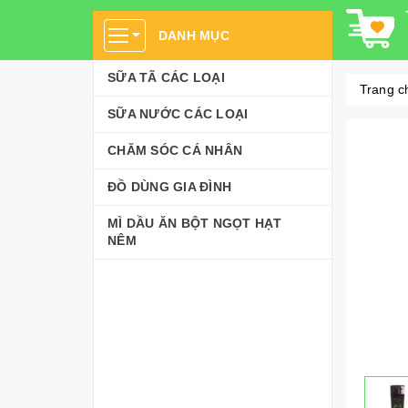
DANH MỤC
SỮA TÃ CÁC LOẠI
Trang c
SỮA NƯỚC CÁC LOẠI
CHĂM SÓC CÁ NHÂN
ĐỒ DÙNG GIA ĐÌNH
MÌ DẦU ĂN BỘT NGỌT HẠT
NÊM