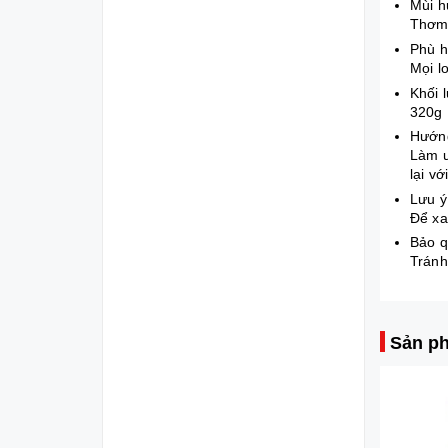
Mùi 
Thơm 
Phù h
Mọi lo
Khối 
320g
Hướn
Làm ư
lại vớ
Lưu 
Để xa
Bảo 
Tránh
Sản ph