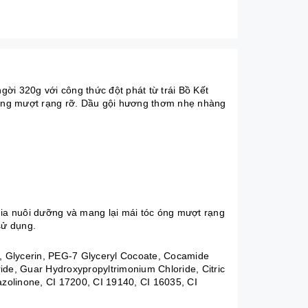
ời 320g với công thức đột phát từ trái Bồ Kết
c óng mượt rạng rỡ. Dầu gội hương thơm nhẹ nhàng
Chia nuôi dưỡng và mang lại mái tóc óng mượt rạng
sử dụng.
, Glycerin, PEG-7 Glyceryl Cocoate, Cocamide
ride, Guar Hydroxypropyltrimonium Chloride, Citric
iazolinone, CI 17200, CI 19140, CI 16035, CI