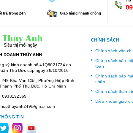
09
i trả trong 24h
Giao hàng nhanh chóng
CHÍNH SÁCH
Chính sách vận ch
H DOANH THÚY ANH
Chính sách bảo mật
ng ký kinh doanh số 41Q8021724 do
toán
uận Thủ Đức cấp ngày 28/10/2016
Chính sách bảo mật
:
249 Kha Vạn Cân, Phường Hiệp Bình
nhân
Thành Phố Thủ Đức, Hồ Chí Minh
Chính sách thanh 
:
0938192369
Điều khoản giao dị
shopthuyanh249@gmail.com
THÔNG TIN