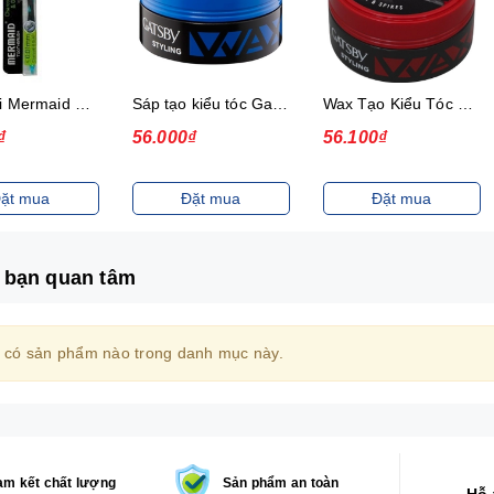
Sáp tạo kiểu tóc Gatsby Messi Layer Hard & Free 75g
Wax Tạo Kiểu Tóc 75G Gatsby Power & Spiky
Sáp tạo kiểu tóc Gatsby Solid Mohawk Ultimate & Shaggy 75g
₫
56.100₫
56.100₫
ặt mua
Đặt mua
Đặt mua
 bạn quan tâm
 có sản phẩm nào trong danh mục này.
m kết chất lượng
Sản phẩm an toàn
Hỗ 