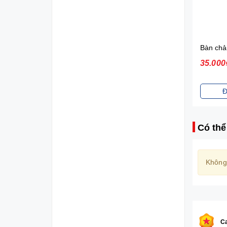
Diana Sensi Bvs Ban Đêm Có Cánh 3 Miếng 35cm
Bàn chải Mermaid Charcoal Gold
21.000₫
35.000₫
56.000
Đặt mua
Đặt mua
Đ
Có thể
Không
Ca