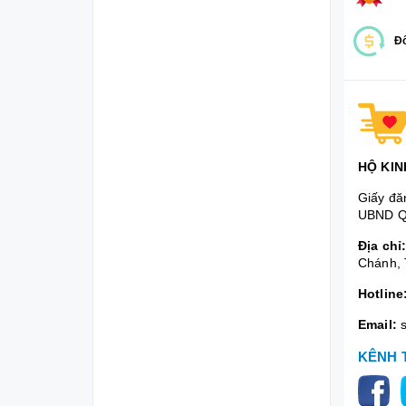
Đổ
HỘ KIN
Giấy đă
UBND Q
Địa chỉ
Chánh, 
Hotline
Email:
KÊNH 