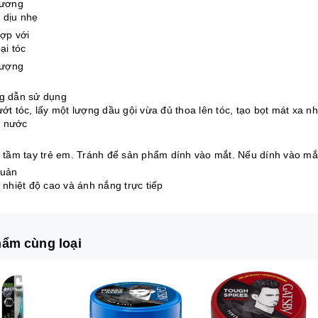
hương
dịu nhẹ
ợp với
ại tóc
lượng
g dẫn sử dụng
ớt tóc, lấy một lượng dầu gội vừa đủ thoa lên tóc, tạo bọt mát xa 
i nước
ý
 tầm tay trẻ em. Tránh để sản phẩm dính vào mắt. Nếu dính vào mắ
quản
 nhiệt độ cao và ánh nắng trực tiếp
ẩm cùng loại