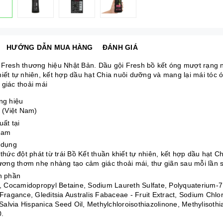
HƯỚNG DẪN MUA HÀNG
ĐÁNH GIÁ
 Fresh thương hiệu Nhật Bản. Dầu gội Fresh bồ kết óng mượt rạng ng
hiết tự nhiên, kết hợp dầu hạt Chia nuôi dưỡng và mang lại mái tó
 giác thoải mái
ng hiệu
 (Việt Nam)
uất tại
Nam
 dụng
thức đột phát từ trái Bồ Kết thuần khiết tự nhiên, kết hợp dầu hạt 
ương thơm nhẹ nhàng tạo cảm giác thoải mái, thư giãn sau mỗi lần 
h phần
, Cocamidopropyl Betaine, Sodium Laureth Sulfate, Polyquaterium-7
Fragance, Gleditsia Australis Fabaceae - Fruit Extract, Sodium Chlo
 Salvia Hispanica Seed Oil, Methylchloroisothiazolinone, Methylisoth
.