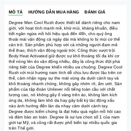
MÔ TẢ
HƯỚNG DẪN MUA HÀNG
ĐÁNH GIÁ
Degree Men Cool Rush được thiết kế dành riêng cho nam
giới, với hoạt tính mạnh mẽ, khử mùi, kháng khuẩn, điều
tiết ngăn ngừa mồ hôi hiệu quả đến 48h, cho quý ông
thoải mái vận động cả ngày dài mà không lo bị mùi cơ thể
cản trở. Sản phẩm phù hợp với cả những người đam mê
thể thao, thích vận động ngoài trời. Công thức vượt trội
Body Heat Activated giữ được sự khô thoáng tối đa khi cơ
thể nóng lên do vận động nhiều, đây là công thức đột phá
riêng biệt của Degree khiến nhiều ưa chuộng. Degree Cool
Rush với mùi hương nam tính dễ chịu lưu được lâu trên cơ
thể, cảm nhận ngay sự the mát vùng da dưới cánh tay và
khô thoáng nhanh chóng, không gây nhờn rít, ẩm ướt. Sản
phẩm của tập đoàn Unilever nổi tiếng toàn cầu với chất
lượng cao, nó không gây ố vàng trên áo, không làm kích
ứng da, không làm khô da hay gây bất kỳ tác động xấu
nào ảnh hưởng đến làn da nhạy cảm dưới cánh tay.
Degree được kiểm chứng là đạt hiệu quả ngăn mồ hôi cao
và đảm bảo an toàn. Degree là sự lựa chọn số 1 của nam
giới tại Mỹ, và cũng rất được phổ biến tại nhiều quốc gia
trên Thế giới.