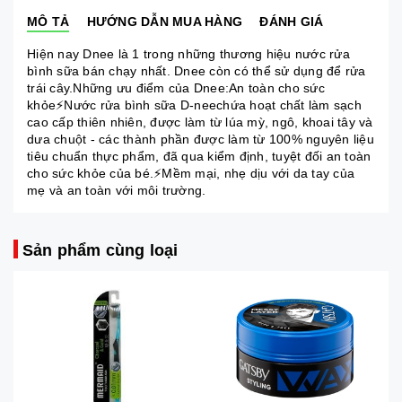
MÔ TẢ
HƯỚNG DẪN MUA HÀNG
ĐÁNH GIÁ
Hiện nay Dnee là 1 trong những thương hiệu nước rửa
bình sữa bán chạy nhất. Dnee còn có thể sử dụng để rửa
trái cây.Những ưu điểm của Dnee:An toàn cho sức
khỏe⚡Nước rửa bình sữa D-neechứa hoạt chất làm sạch
cao cấp thiên nhiên, được làm từ lúa mỳ, ngô, khoai tây và
dưa chuột - các thành phần được làm từ 100% nguyên liệu
tiêu chuẩn thực phẩm, đã qua kiểm định, tuyệt đối an toàn
cho sức khỏe của bé.⚡Mềm mại, nhẹ dịu với da tay của
mẹ và an toàn với môi trường.
Sản phẩm cùng loại