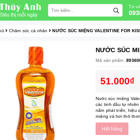
Tư vấ
093
hủ
Chăm sóc cá nhân
NƯỚC SÚC MIỆNG VALENTINE FOR KIS
NƯỚC SÚC MI
Mã sản phẩm:
89360
51.000₫
Nước súc miệng Valen
các tinh dầu tự nhiên 
nấm phát triển, hiệu 
miệng và hơi thở thơm
Hết hàng