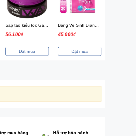
Sáp tạo kiểu tóc Gatsby Solid Mohawk Ultimate & Shaggy 75g
Băng Vệ Sinh Diana Siêu Thấm Siêu Mỏng Cánh Gói 20 Miếng
56.100₫
45.000₫
20.000₫
Đặt mua
Đặt mua
Đặt m
trợ mua hàng
Hỗ trợ bảo hành