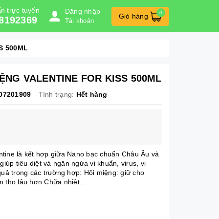
n trực tuyến
Đăng nhập
0
Giỏ hàng
8192369
Tài khoản
S 500ML
ỆNG VALENTINE FOR KISS 500ML
07201909
Tình trạng:
Hết hàng
tine là kết hợp giữa Nano bạc chuẩn Châu Âu và
giúp tiêu diệt và ngăn ngừa vi khuẩn, virus, vi
quả trong các trường hợp: Hôi miệng: giữ cho
 tho lâu hơn Chữa nhiệt...