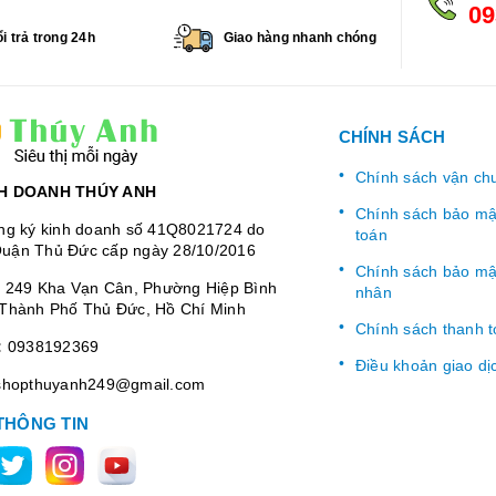
09
i trả trong 24h
Giao hàng nhanh chóng
CHÍNH SÁCH
Chính sách vận ch
H DOANH THÚY ANH
Chính sách bảo mật
ng ký kinh doanh số 41Q8021724 do
toán
uận Thủ Đức cấp ngày 28/10/2016
Chính sách bảo mật
:
249 Kha Vạn Cân, Phường Hiệp Bình
nhân
Thành Phố Thủ Đức, Hồ Chí Minh
Chính sách thanh 
:
0938192369
Điều khoản giao dị
shopthuyanh249@gmail.com
THÔNG TIN