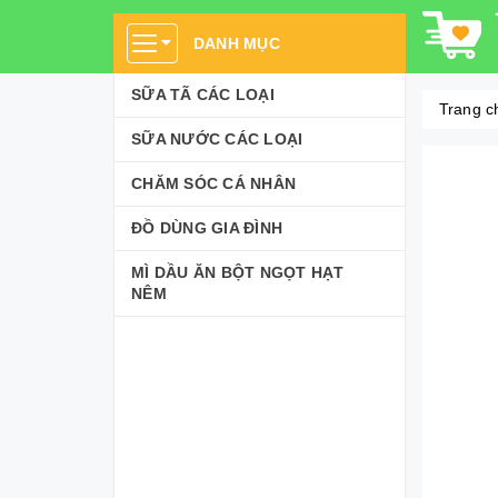
DANH MỤC
SỮA TÃ CÁC LOẠI
Trang c
SỮA NƯỚC CÁC LOẠI
CHĂM SÓC CÁ NHÂN
ĐỒ DÙNG GIA ĐÌNH
MÌ DẦU ĂN BỘT NGỌT HẠT
NÊM