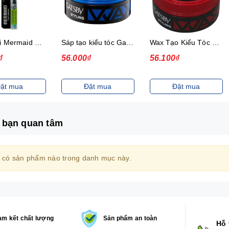
Bàn chải Mermaid Charcoal Gold
Sáp tạo kiểu tóc Gatsby Messi Layer Hard & Free 75g
Wax Tạo Kiểu Tóc 75G Gatsby Power & Spiky
₫
56.000₫
56.100₫
ặt mua
Đặt mua
Đặt mua
 bạn quan tâm
 có sản phẩm nào trong danh mục này.
m kết chất lượng
Sản phẩm an toàn
Hỗ 