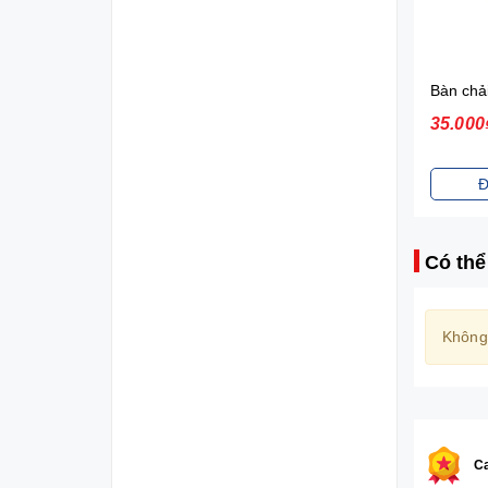
Diana Sensi Bvs Ban Đêm Có Cánh 3 Miếng 35cm
21.000₫
35.000
Đặt mua
Đ
Có thể
Không
Ca