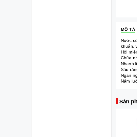
MÔ TẢ
Nước sú
khuẩn, v
Hôi miệ
Chữa nh
Nhanh l
Sâu răn
Ngăn ng
Nấm lưỡ
Sản ph