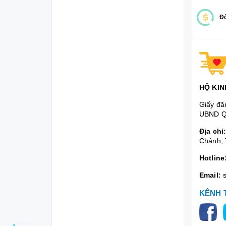
Đổ
HỘ KIN
Giấy đă
UBND Q
Địa chỉ
Chánh, 
Hotline
Email:
KÊNH 