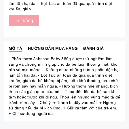
làm tổn hại da. - Bột Talc an toàn đã qua quá trình diệt
khuẩn, giúp...
Hết hàng
MÔ TẢ
HƯỚNG DẪN MUA HÀNG
ĐÁNH GIÁ
- Phấn thơm Johnson Baby 380g được thử nghiệm lâm
sàng và chứng minh giúp cho da bé luôn thoáng mát, khô
ráo và mịn màng. - Không chứa những thành phần độc hại
làm tổn hại da. - Bột Talc an toàn đã qua quá trình diệt
khuẩn, giúp da bé không bị ẩm, luôn khô thoáng, hạn chế
bị rôm sảy hay mẫn ngứa. - Hương thơm nhẹ nhàng, kích
thích các giác quan của bé. - Thoa đều lên da bé sau khi
tắm hoặc trước khi đi ngủ. Thoa lên những vùng mặc tã để
tránh rôm sảy. - Chú ý: + Tránh bị dây vào mắt. + Ngưng
sử dụng nếu da bị kích ứng. + Giữ xa tầm với của trẻ em.
+ Chỉ sử dụng ngoài da.