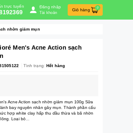
n trực tuyến
Đăng nhập
0
Giỏ hàng
8192369
Tài khoản
sạch nhờn giảm mụn
ioré Men's Acne Action sạch
n
81505122
Tình trạng:
Hết hàng
en's Acne Action sạch nhờn giảm mụn 100g Sữa
 đánh bay nguyên nhân gây mụn. Thành phần cấu
phức hợp white clay hấp thu dầu thừa và bã nhờn
lông. Loại bỏ...