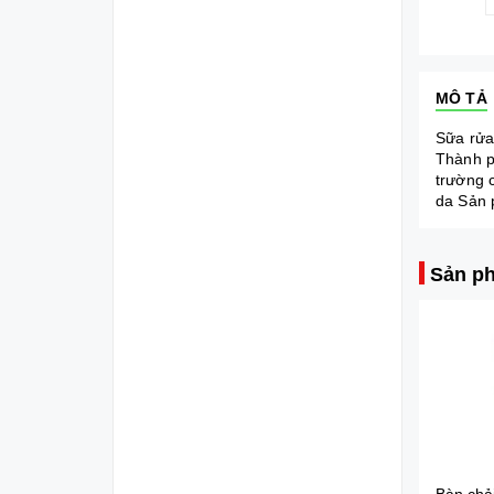
MÔ TẢ
Sữa rửa
Thành p
trường 
da Sản 
Sản ph
Diana Sensi Bvs Ban Đêm Có Cánh 3 Miếng 35cm