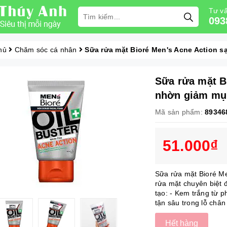
Tư vấ
093
hủ
Chăm sóc cá nhân
Sữa rửa mặt Bioré Men's Acne Action 
Sữa rửa mặt B
nhờn giảm mụ
Mã sản phẩm:
89346
51.000₫
Sữa rửa mặt Bioré M
rửa mặt chuyên biệt
tạo: - Kem trắng từ 
tận sâu trong lỗ chân 
Hết hàng