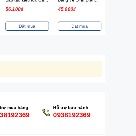
56.100₫
45.000₫
20.000₫
Đặt mua
Đặt mua
Đặt m
trợ mua hàng
Hỗ trợ bảo hành
38192369
0938192369