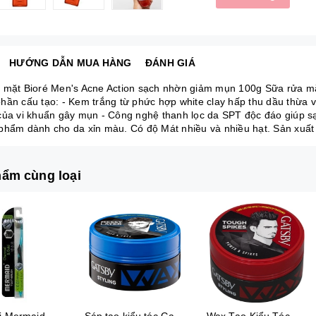
HƯỚNG DẪN MUA HÀNG
ĐÁNH GIÁ
 mặt Bioré Men's Acne Action sạch nhờn giảm mụn 100g Sữa rửa m
hần cấu tạo: - Kem trắng từ phức hợp white clay hấp thu dầu thừa v
của vi khuẩn gây mụn - Công nghệ thanh lọc da SPT độc đáo giúp s
phẩm dành cho da xỉn màu. Có độ Mát nhiều và nhiều hạt. Sản xuất 
ẩm cùng loại
Bàn chải Mermaid Charcoal Gold
Sáp tạo kiểu tóc Gatsby Messi Layer Hard & Free 75g
Wax Tạo Kiểu Tóc 75G Gatsby Power & Spiky