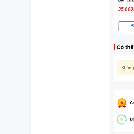
21.000₫
35.000
Đặt mua
Đ
Có thể
Không
Ca
Đổ