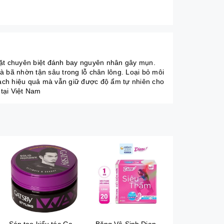
ặt chuyên biệt đánh bay nguyên nhân gây mụn.
à bã nhờn tận sâu trong lỗ chân lông. Loại bỏ môi
ạch hiệu quả mà vẫn giữ được độ ẩm tự nhiên cho
tại Việt Nam
Sáp tạo kiểu tóc Gatsby Solid Mohawk Ultimate & Shaggy 75g
Băng Vệ Sinh Diana Siêu Thấm Siêu Mỏng Cánh Gói 20 Miếng