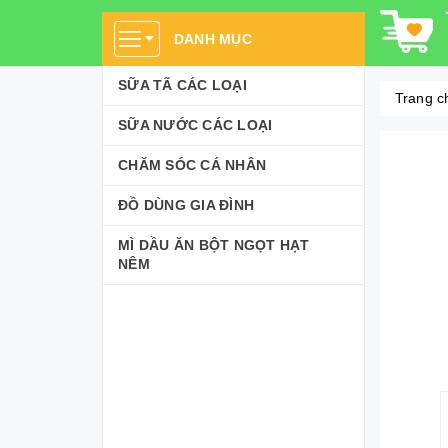
DANH MỤC
SỮA TÃ CÁC LOẠI
Trang c
SỮA NƯỚC CÁC LOẠI
CHĂM SÓC CÁ NHÂN
ĐỒ DÙNG GIA ĐÌNH
MÌ DẦU ĂN BỘT NGỌT HẠT
NÊM