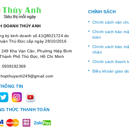
CHÍNH SÁCH
Chính sách vận ch
H DOANH THÚY ANH
Chính sách bảo mật
ng ký kinh doanh số 41Q8021724 do
toán
uận Thủ Đức cấp ngày 28/10/2016
Chính sách bảo mật
:
249 Kha Vạn Cân, Phường Hiệp Bình
nhân
Thành Phố Thủ Đức, Hồ Chí Minh
Chính sách thanh 
:
0938192369
Điều khoản giao dị
shopthuyanh249@gmail.com
THÔNG TIN
G THỨC THANH TOÁN