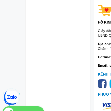
HỘ KIN
Giấy đă
UBND Q
Địa chỉ
Chánh, 
Hotline
Email:
KÊNH 
PHƯƠN