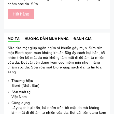
chăm sóc da. Sữa...
Hết hàng
MÔ TẢ
HƯỚNG DẪN MUA HÀNG
ĐÁNH GIÁ
Sữa rửa mặt giúp ngăn ngừa vi khuẩn gây mụn. Sữa rửa
mặt Bioré sạch mụn kháng khuẩn 50g ấy sạch bụi bẩn, bã
nhờn trên bề mặt da mà không làm mất đi độ ẩm tự nhiên
của da. Bọt cải tiến dạng kem cực mềm mịn nhẹ nhàng
chăm sóc da. Sữa rửa mặt Bioré giúp sạch da, tự tin tỏa
sáng
Thương hiệu
Bioré (Nhật Bản)
Sản xuất tại
Việt Nam
Công dụng
Lấy sạch bụi bẩn, bã nhờn trên bề mặt da mà không
làm mất đi độ ẩm tự nhiên của da. Bọt cải tiến dạng kem