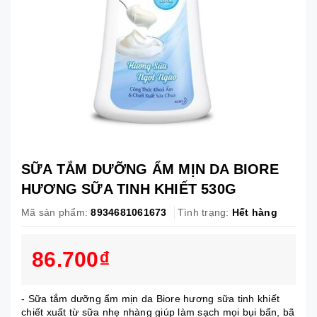
SỮA TẮM DƯỠNG ẨM MỊN DA BIORE
HƯƠNG SỮA TINH KHIẾT 530G
Mã sản phẩm:
8934681061673
Tình trạng:
Hết hàng
86.700₫
- Sữa tắm dưỡng ẩm mịn da Biore hương sữa tinh khiết
chiết xuất từ sữa nhẹ nhàng giúp làm sạch mọi bụi bẩn, bã