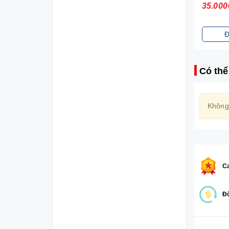
21.000₫
35.000
Đặt mua
Đ
Có thể
Không
Ca
Đổ