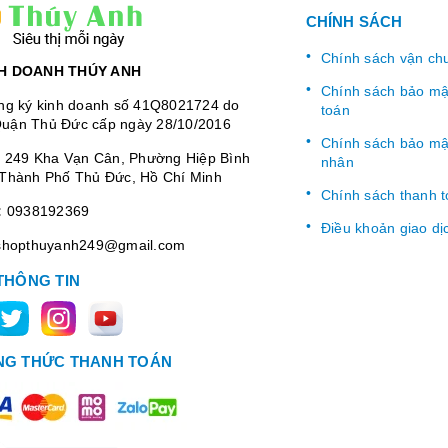
CHÍNH SÁCH
Chính sách vận ch
H DOANH THÚY ANH
Chính sách bảo mật
ng ký kinh doanh số 41Q8021724 do
toán
uận Thủ Đức cấp ngày 28/10/2016
Chính sách bảo mật
:
249 Kha Vạn Cân, Phường Hiệp Bình
nhân
Thành Phố Thủ Đức, Hồ Chí Minh
Chính sách thanh 
:
0938192369
Điều khoản giao dị
shopthuyanh249@gmail.com
THÔNG TIN
G THỨC THANH TOÁN