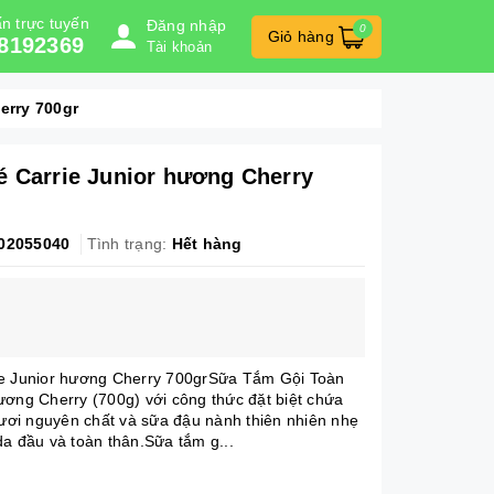
n trực tuyến
Đăng nhập
0
Giỏ hàng
8192369
Tài khoản
erry 700gr
é Carrie Junior hương Cherry
02055040
Tình trạng:
Hết hàng
ie Junior hương Cherry 700grSữa Tắm Gội Toàn
ương Cherry (700g) với công thức đặt biệt chứa
 tươi nguyên chất và sữa đậu nành thiên nhiên nhẹ
da đầu và toàn thân.Sữa tắm g...