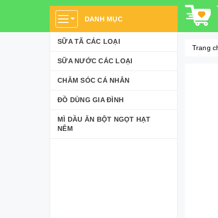
DANH MỤC
SỮA TÃ CÁC LOẠI
Trang c
SỮA NƯỚC CÁC LOẠI
CHĂM SÓC CÁ NHÂN
ĐỒ DÙNG GIA ĐÌNH
MÌ DẦU ĂN BỘT NGỌT HẠT
NÊM