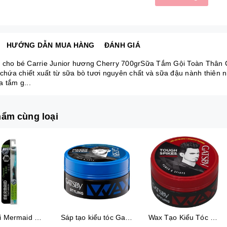
HƯỚNG DẪN MUA HÀNG
ĐÁNH GIÁ
 cho bé Carrie Junior hương Cherry 700grSữa Tắm Gội Toàn Thân C
t chứa chiết xuất từ sữa bò tươi nguyên chất và sữa đậu nành thiên 
a tắm g...
ẩm cùng loại
Bàn chải Mermaid Charcoal Gold
Sáp tạo kiểu tóc Gatsby Messi Layer Hard & Free 75g
Wax Tạo Kiểu Tóc 75G Gatsby Power & Spiky