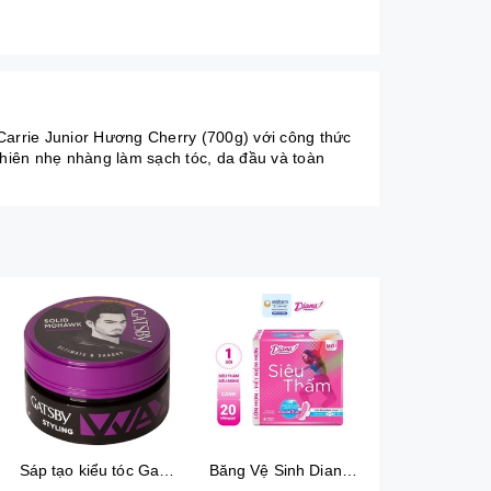
arrie Junior Hương Cherry (700g) với công thức
nhiên nhẹ nhàng làm sạch tóc, da đầu và toàn
Sáp tạo kiểu tóc Gatsby Solid Mohawk Ultimate & Shaggy 75g
Băng Vệ Sinh Diana Siêu Thấm Siêu Mỏng Cánh Gói 20 Miếng