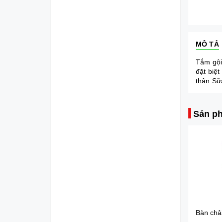
MÔ TẢ
Tắm gội
đặt biệ
thân.Sữ
Sản ph
Diana Sensi Bvs Ban Đêm Có Cánh 3 Miếng 35cm