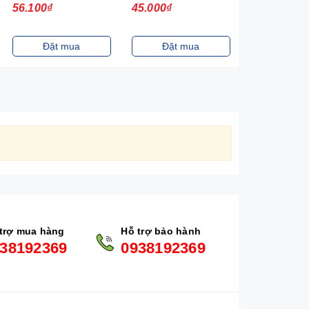
56.100₫
45.000₫
20.000₫
Đặt mua
Đặt mua
Đặt m
trợ mua hàng
Hỗ trợ bảo hành
38192369
0938192369