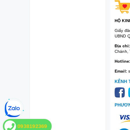
HỘ KIN
Giấy đă
UBND Q
Địa chỉ
Chánh, 
Hotline
Email:
KÊNH 
PHƯƠN
0938192369