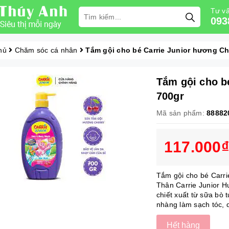
Tư vấ
093
hủ
Chăm sóc cá nhân
Tắm gội cho bé Carrie Junior hương Ch
Tắm gội cho b
700gr
Mã sản phẩm:
88882
117.000₫
Tắm gội cho bé Carr
Thân Carrie Junior H
chiết xuất từ sữa bò
nhàng làm sạch tóc, 
Hết hàng