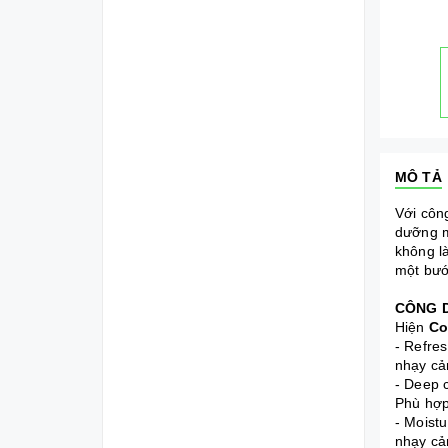
MÔ TẢ
Với côn
dưỡng m
không l
một bướ
CÔNG 
Hiện
Co
- Refre
nhạy cả
- Deep 
Phù hợp
- Moist
nhạy cả