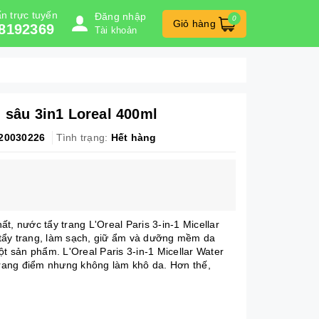
n trực tuyến
Đăng nhập
0
Giỏ hàng
8192369
Tài khoản
 sâu 3in1 Loreal 400ml
20030226
Tình trạng:
Hết hàng
t, nước tẩy trang L'Oreal Paris 3-in-1 Micellar
tẩy trang, làm sạch, giữ ẩm và dưỡng mềm da
ột sản phẩm. L'Oreal Paris 3-in-1 Micellar Water
 trang điểm nhưng không làm khô da. Hơn thế,