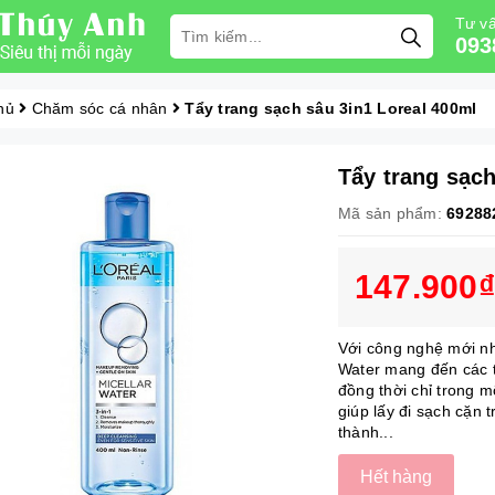
Tư vấ
093
hủ
Chăm sóc cá nhân
Tẩy trang sạch sâu 3in1 Loreal 400ml
Tẩy trang sạch
Mã sản phẩm:
69288
147.900₫
Với công nghệ mới nhấ
Water mang đến các 
đồng thời chỉ trong m
giúp lấy đi sạch cặn
thành...
Hết hàng