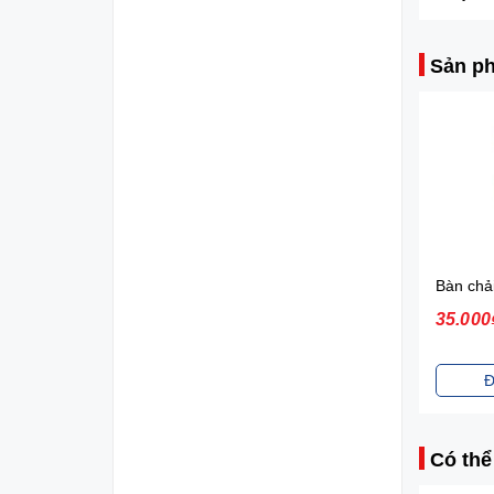
Sản ph
Diana Sensi Bvs Ban Đêm Có Cánh 3 Miếng 35cm
21.000₫
35.000
Đặt mua
Đ
Có thể