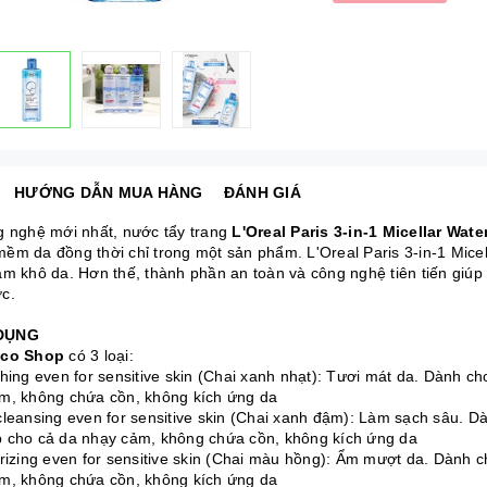
HƯỚNG DẪN MUA HÀNG
ĐÁNH GIÁ
g nghệ mới nhất, nước tẩy trang
L'Oreal Paris 3-in-1 Micellar Wate
ềm da đồng thời chỉ trong một sản phẩm. L'Oreal Paris 3-in-1 Micel
àm khô da. Hơn thế, thành phần an toàn và công nghệ tiên tiến giú
c.
DỤNG
co Shop
có 3 loại:
shing even for sensitive skin (Chai xanh nhạt): Tươi mát da. Dành 
m, không chứa cồn, không kích ứng da
cleansing even for sensitive skin (Chai xanh đậm): Làm sạch sâu. D
 cho cả da nhạy cảm, không chứa cồn, không kích ứng da
urizing even for sensitive skin (Chai màu hồng): Ẩm mượt da. Dành
m, không chứa cồn, không kích ứng da