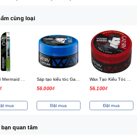
ẩm cùng loại
Bàn chải Mermaid Charcoal Gold
Sáp tạo kiểu tóc Gatsby Messi Layer Hard & Free 75g
Wax Tạo Kiểu Tóc 75G Gatsby Power & Spiky
₫
56.000₫
56.100₫
ặt mua
Đặt mua
Đặt mua
 bạn quan tâm