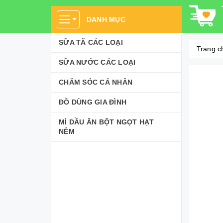
DANH MỤC
SỮA TÃ CÁC LOẠI
Trang c
SỮA NƯỚC CÁC LOẠI
CHĂM SÓC CÁ NHÂN
ĐỒ DÙNG GIA ĐÌNH
MÌ DẦU ĂN BỘT NGỌT HẠT
NÊM