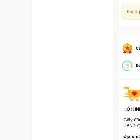
Không
Ca
Đổ
HỘ KIN
Giấy đă
UBND Q
Địa chỉ