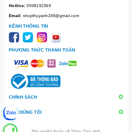
Hotline:
0938192369
Email:
shopthuyanh249@gmail.com
KÊNH THÔNG TIN
PHƯƠNG THỨC THANH TOÁN
CHÍNH SÁCH
VỀ CHÚNG TÔI
Bản quyền thuộc về
Shop Thúy Anh