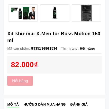
Xịt khử mùi X-Men for Boss Motion 150
ml
Mã sản phẩm:
8935136861534
Tình trạng:
Hết hàng
82.000₫
Hết hàng
MÔ TẢ
HƯỚNG DẪN MUA HÀNG
ĐÁNH GIÁ