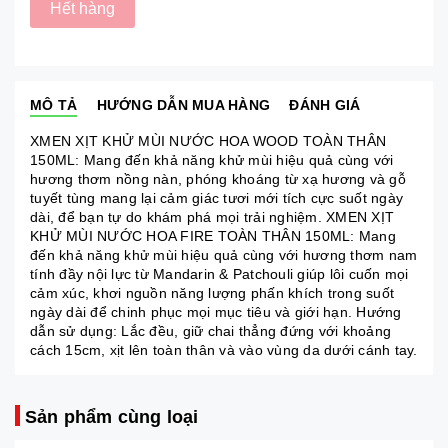
Hết hàng
MÔ TẢ
HƯỚNG DẪN MUA HÀNG
ĐÁNH GIÁ
XMEN XỊT KHỬ MÙI NƯỚC HOA WOOD TOÀN THÂN
150ML: Mang đến khả năng khử mùi hiệu quả cùng với
hương thơm nồng nàn, phóng khoáng từ xạ hương và gỗ
tuyết tùng mang lại cảm giác tươi mới tích cực suốt ngày
dài, để bạn tự do khám phá mọi trải nghiệm. XMEN XỊT
KHỬ MÙI NƯỚC HOA FIRE TOÀN THÂN 150ML: Mang
đến khả năng khử mùi hiệu quả cùng với hương thơm nam
tính đầy nội lực từ Mandarin & Patchouli giúp lôi cuốn mọi
cảm xúc, khơi nguồn năng lượng phấn khích trong suốt
ngày dài để chinh phục mọi mục tiêu và giới hạn. Hướng
dẫn sử dụng: Lắc đều, giữ chai thẳng đứng với khoảng
cách 15cm, xịt lên toàn thân và vào vùng da dưới cánh tay.
Sản phẩm cùng loại