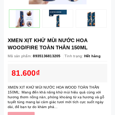
XMEN XỊT KHỬ MÙI NƯỚC HOA
WOOD/FIRE TOÀN THÂN 150ML
Mã sản phẩm:
8935136813205
Tình trạng:
Hết hàng
81.600₫
XMEN XỊT KHỬ MÙI NƯỚC HOA WOOD TOÀN THÂN
150ML: Mang đến khả năng khử mùi hiệu quả cùng với
hương thơm nồng nàn, phóng khoáng từ xạ hương và gỗ
tuyết tùng mang lại cảm giác tươi mới tích cực suốt ngày
dài, để bạn tự do khám phá...